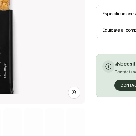
Especificacione
Plegable
Equípate al comp
Requiere elect
¿Necesit
Contáctano
CONTA
Zoom image