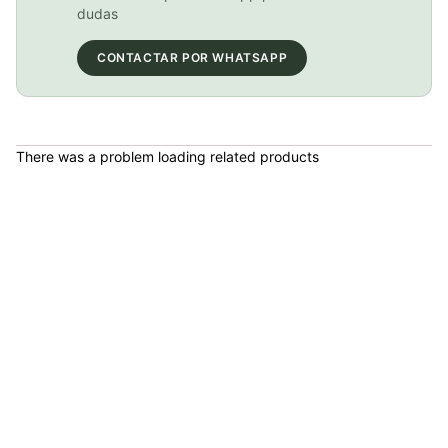
COP 115,000.00
dudas
CONTACTAR POR WHATSAPP
Cadenilla Kmc 11v Gold Bicicletas Mtb Trekking Enduro 118l
COP 197,000.00
There was a problem loading related products