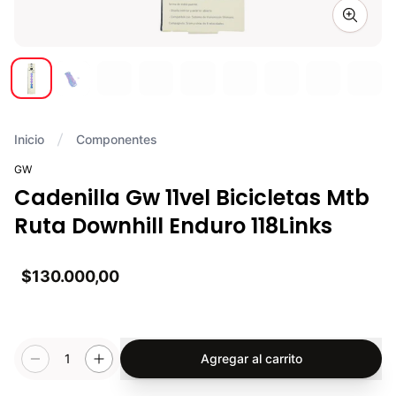
Zoom i
Inicio
Componentes
GW
Cadenilla Gw 11vel Bicicletas Mtb
Ruta Downhill Enduro 118Links
$130.000,00
1
Agregar al carrito