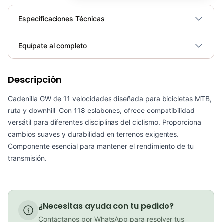
Especificaciones Técnicas
Plegable
No
Equípate al completo
Requiere electricidad
No
Descripción
Cadenilla Gw 12vel Bicicletas Mtb Ruta Downhill Enduro 126Links
COP 145,000.00
Cadenilla GW de 11 velocidades diseñada para bicicletas MTB,
ruta y downhill. Con 118 eslabones, ofrece compatibilidad
versátil para diferentes disciplinas del ciclismo. Proporciona
cambios suaves y durabilidad en terrenos exigentes.
Componente esencial para mantener el rendimiento de tu
Cadenilla Gw 12vel Gold Bicicletas Mtb Ruta Downhill Enduro 126Links
transmisión.
COP 145,000.00
¿Necesitas ayuda con tu pedido?
Cadenilla 11vel Shimano 105 Hg601 126L Cadena Bicicletas Ruta
Contáctanos por WhatsApp para resolver tus