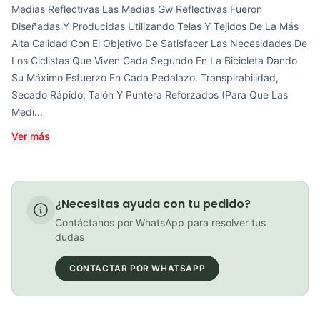
COP 13,000.00
Medias Reflectivas Las Medias Gw Reflectivas Fueron
Diseñadas Y Producidas Utilizando Telas Y Tejidos De La Más
Alta Calidad Con El Objetivo De Satisfacer Las Necesidades De
Los Ciclistas Que Viven Cada Segundo En La Bicicleta Dando
Su Máximo Esfuerzo En Cada Pedalazo. Transpirabilidad,
SiS GO Energy Bake (Fresa)
Secado Rápido, Talón Y Puntera Reforzados (Para Que Las
COP 17,000.00
Medi...
Ver más
GEL ENERVIT ISOTONIC LIMON CAFEINA (60GR)
COP 20,000.00
¿Necesitas ayuda con tu pedido?
Contáctanos por WhatsApp para resolver tus
dudas
Guantes de Ciclismo Cortos GW Full Reflective Negro
CONTACTAR POR WHATSAPP
COP 74,900.00