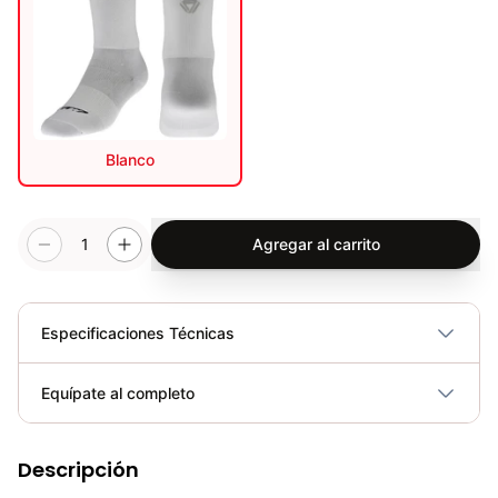
Blanco
1
Agregar al carrito
Especificaciones Técnicas
Plegable
No
Equípate al completo
Requiere electricidad
No
Descripción
GEL SIS ISOTONIC APPLE