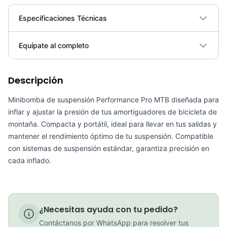
Especificaciones Técnicas
Plegable
No
Equípate al completo
Requiere electricidad
No
Descripción
Inflador Mini Bomba de Aire Beto CMPB03B Bicicletas Ciclismo Ruta Mtb
COP 13,900.00
Minibomba de suspensión Performance Pro MTB diseñada para
inflar y ajustar la presión de tus amortiguadores de bicicleta de
montaña. Compacta y portátil, ideal para llevar en tus salidas y
mantener el rendimiento óptimo de tu suspensión. Compatible
con sistemas de suspensión estándar, garantiza precisión en
Capsula Porta Herramientas Pro Bicicleta Mtb Ruta
cada inflado.
COP 105,300.00
¿Necesitas ayuda con tu pedido?
Mini inflador Syncros Boundary 2.0Hp
Contáctanos por WhatsApp para resolver tus