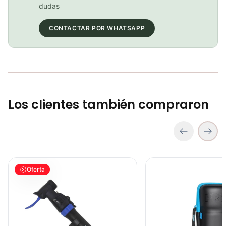
COP 102,000.00
dudas
CONTACTAR POR WHATSAPP
Inflador Mini Bomba Aire Bicicleta Beto Cld-038g 120psi Con Manómetro
COP 28,900.00
Los clientes también compraron
Inflador Mini Bomba de Aire Beto CMPB03B Bicicletas Ciclismo Ru
Capsula Porta Herramien
Oferta