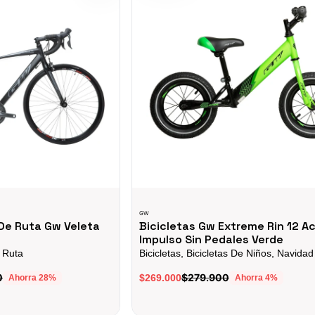
GW
 De Ruta Gw Veleta
Bicicletas Gw Extreme Rin 12 A
Impulso Sin Pedales Verde
e Ruta
Bicicletas, Bicicletas De Niños, Navidad
0
$279.900
$269.000
Ahorra
28
%
Ahorra
4
%