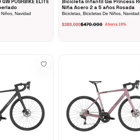
 GW PUSHBIKE ELITE
Bicicleta Infantil Gw Princess R
perlado
Niña Acero 2 a 5 años Rosada
e Niños, Navidad
Bicicletas, Bicicletas De Niños, Navidad
$470.000
$380.000
Ahorra
19
%
rbon Addict 40 2025 12vel Di2
Bicicleta Ruta Scott Carbon Addict 50 