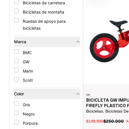
Bicicletas de carretera
Bicicletas de montaña
Ruedas de apoyo para
bicicletas
Marca
BMC
GW
Marin
Scott
Color
GW
BICICLETA GW IMP
Gris
FIREFLY PLASTICO R
Bicicletas, Bicicletas D
Negro
$250.000
$149.900
A
Púrpura