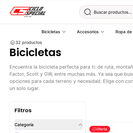
Skip to content
Bicicletas
Accesorios
Ropa de 
32
productos
Bicicletas
Encuentra la bicicleta perfecta para ti: de ruta, mont
Factor, Scott y GW, entre muchas más. Ya sea que busque
opciones para cada terreno y necesidad. Elige con con
un solo lugar.
Filtros
Categoría
BICICLETA GW IMPULSO
Oferta