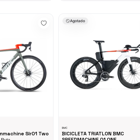
ine Slr01 Two
BICICLETA TRIATLON BMC SPEEDMAC
Agotado
BMC
mmachine Slr01 Two
BICICLETA TRIATLON BMC
SPEEDMACHINE 01 ONE
e Ruta