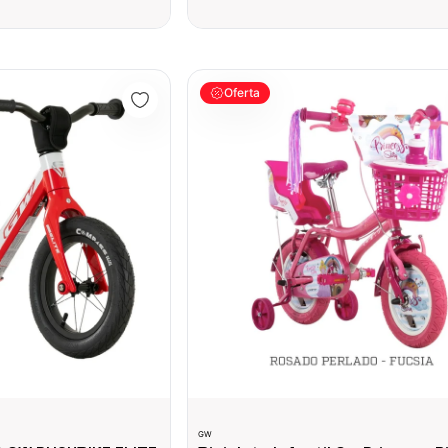
 PUSHBIKE ELITE MAGNESIO Blanco perlado
Bicicleta Infantil Gw Princess Rin 12 Ni
Oferta
GW