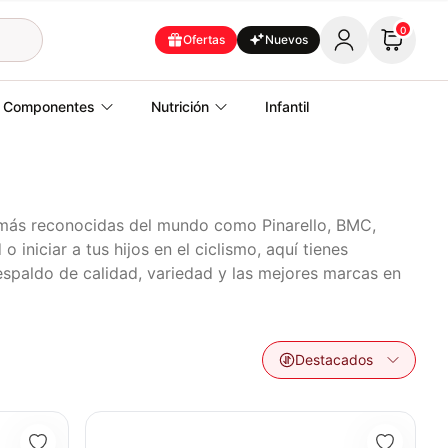
0
Ofertas
Nuevos
Componentes
Nutrición
Infantil
as más reconocidas del mundo como Pinarello, BMC,
iniciar a tus hijos en el ciclismo, aquí tienes
espaldo de calidad, variedad y las mejores marcas en
Destacados
EFLY PLASTICO RIN12 Azul
BICICLETA IMPULSO GW PUSHBIKE ELITE MAGNESIO Lil