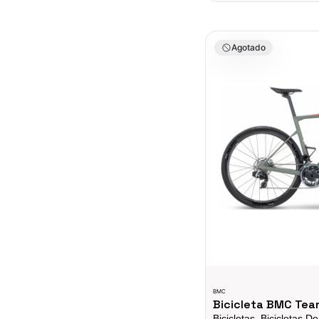
Bicicleta BMC Teammach
Agotado
BMC
Bicicleta BMC Tea
Bicicletas, Bicicletas D