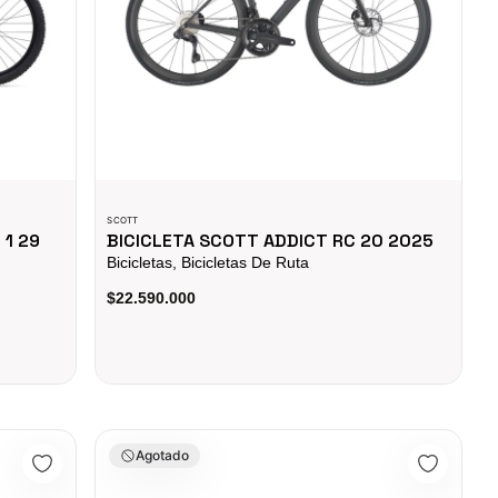
SCOTT
 1 29
BICICLETA SCOTT ADDICT RC 20 2025
Bicicletas, Bicicletas De Ruta
$22.590.000
ulso Sin Pedales Verde
Bicicleta de Ruta Look 795 Blade Rs Disc Carbon
Agotado