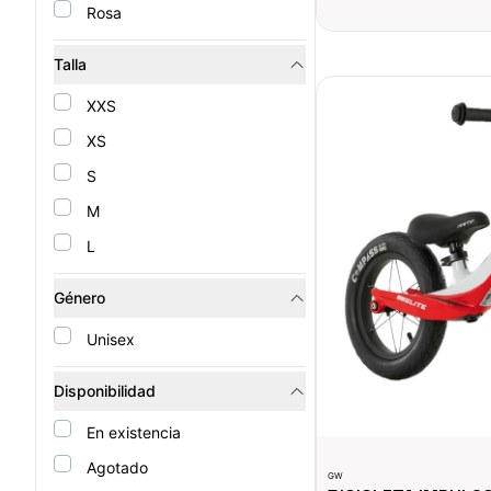
Rosa
Talla
BICICLETA IMPULSO GW
XXS
XS
S
M
L
Género
Unisex
Disponibilidad
En existencia
Agotado
GW