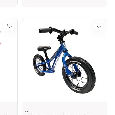
ña Acero 2 a 5 años Rosada
Bicicleta Impulso Rin 12 Ontrail Niño Niña Bmx Racer Co
GW