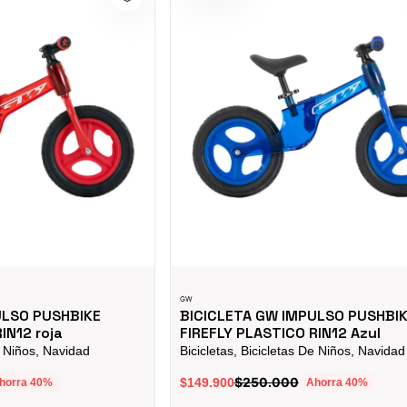
GW
ULSO PUSHBIKE
BICICLETA GW IMPULSO PUSHBI
IN12 roja
FIREFLY PLASTICO RIN12 Azul
e Niños, Navidad
Bicicletas, Bicicletas De Niños, Navidad
$250.000
$149.900
horra
40
%
Ahorra
40
%