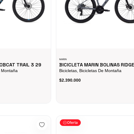
MARIN
OBCAT TRAIL 3 29
BICICLETA MARIN BOLINAS RIDGE
De Montaña
Bicicletas, Bicicletas De Montaña
$2.390.000
ta Gw Veleta Negro Gris Rin 700
Bicicletas Gw Extreme Rin 12 Acero Imp
Oferta