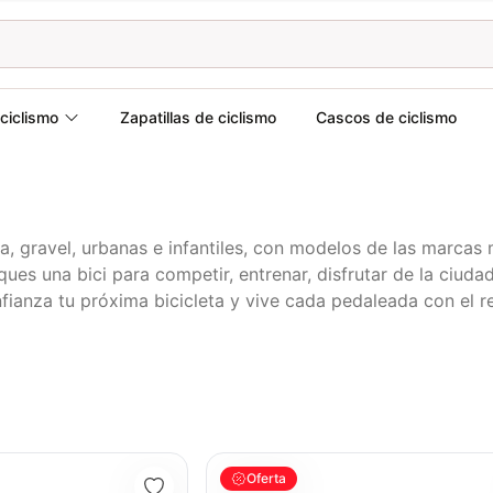
ciclismo
Zapatillas de ciclismo
Cascos de ciclismo
aña, gravel, urbanas e infantiles, con modelos de las marc
s una bici para competir, entrenar, disfrutar de la ciudad o 
fianza tu próxima bicicleta y vive cada pedaleada con el r
 PUSHBIKE FIREFLY PLASTICO RIN12 roja
BICICLETA GW IMPULSO PUSHBIKE FIR
Oferta