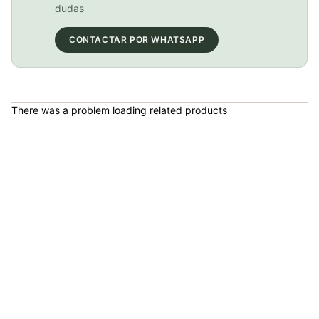
COP 149,900.00
dudas
CONTACTAR POR WHATSAPP
BICICLETA GW IMPULSO PUSHBIKE FIREFLY PLASTICO RIN12 Azul
COP 149,900.00
There was a problem loading related products