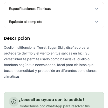
Especificaciones Técnicas
Plegable
No
Equípate al completo
Requiere electricidad
No
PATIN LINEA GW BELLONI PLUS 075109
Descripción
Cuello multifuncional Terret Sugar Skill, diseñado para
COP 178,380.00
protegerte del frío y el viento en tus salidas en bici. Su
versatilidad te permite usarlo como balaclava, cuello o
bandana según tus necesidades. Ideal para ciclistas que
buscan comodidad y protección en diferentes condiciones
GEL SIS ISOTONIC APPLE
climáticas.
COP 13,000.00
¿Necesitas ayuda con tu pedido?
BICICLETA GW IMPULSO PUSHBIKE FIREFLY PLASTICO RIN12 roja
Contáctanos por WhatsApp para resolver tus