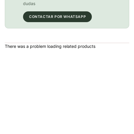
COP 102,000.00
dudas
CONTACTAR POR WHATSAPP
Inflador Mini Bomba Aire Bicicleta Beto Cld-038g 120psi Con Manómetro
COP 28,900.00
There was a problem loading related products