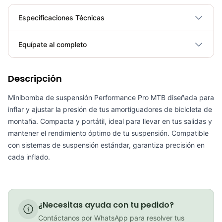
Especificaciones Técnicas
Plegable
No
Equípate al completo
Requiere electricidad
No
Descripción
Inflador Mini Bomba de Aire Beto CMPB03B Bicicletas Ciclismo Ruta Mtb
COP 13,900.00
Minibomba de suspensión Performance Pro MTB diseñada para
inflar y ajustar la presión de tus amortiguadores de bicicleta de
montaña. Compacta y portátil, ideal para llevar en tus salidas y
mantener el rendimiento óptimo de tu suspensión. Compatible
con sistemas de suspensión estándar, garantiza precisión en
Capsula Porta Herramientas Pro Bicicleta Mtb Ruta
cada inflado.
COP 105,300.00
¿Necesitas ayuda con tu pedido?
Mini inflador Syncros Boundary 2.0Hp
Contáctanos por WhatsApp para resolver tus