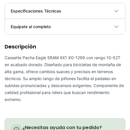
Especificaciones Técnicas
Plegable
No
Equípate al completo
Requiere electricidad
No
Descripción
Pacha cassette eagle sram xx1 XG-1299 10-52T TORNASOL
COP 3,130,900.00
Cassette Pacha Eagle SRAM XX1 XG-1299 con rango 10-52T
en acabado dorado. Diseñado para bicicletas de montaña de
alta gama, ofrece cambios suaves y precisos en terrenos
técnicos. Su amplio rango de piñones facilita el pedaleo en
subidas pronunciadas y descensos exigentes. Componente de
Pacha Cassette Ultegra Cs-R8000 Shimano 11s 11-32
calidad profesional para riders que buscan rendimiento
COP 402,900.00
extremo.
PACHA XG-1270 12 VEL 10-33 (FORCE)
¿Necesitas ayuda con tu pedido?