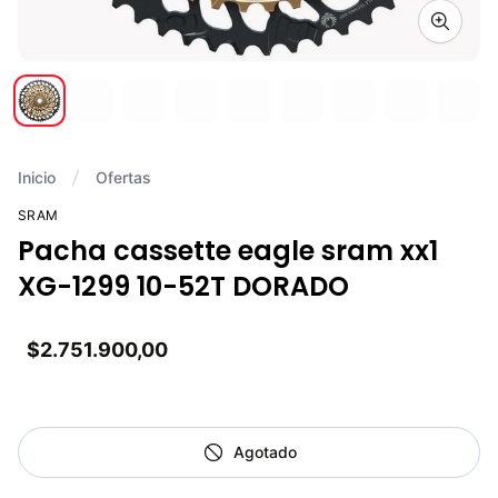
Zoom i
Inicio
Ofertas
SRAM
Pacha cassette eagle sram xx1
XG-1299 10-52T DORADO
$2.751.900,00
Agotado