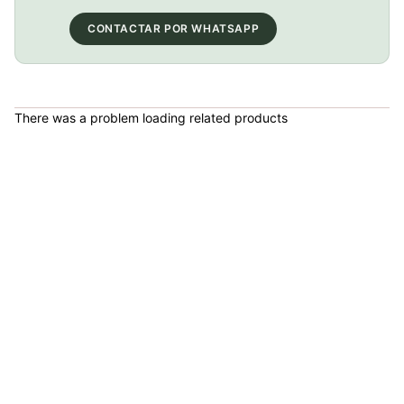
COP 13,000.00
CONTACTAR POR WHATSAPP
BICICLETA GW IMPULSO PUSHBIKE FIREFLY PLASTICO RIN12 roja
There was a problem loading related products
COP 149,900.00