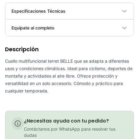
Especificaciones Técnicas
Plegable
No
Equípate al completo
Requiere electricidad
No
Descripción
Cuello Protector Facial Multifuncional Buff Gw Color Dot
COP 11,900.00
Cuello multifuncional terret BELLE que se adapta a diferentes
usos y condiciones climáticas. Ideal para ciclismo, deportes de
montaña y actividades al aire libre. Ofrece protección y
versatilidad en un solo accesorio. Cómodo y práctico para
PATIN LINEA GW BELLONI PLUS 075109
cualquier temporada.
COP 178,380.00
¿Necesitas ayuda con tu pedido?
Contáctanos por WhatsApp para resolver tus
GEL SIS ISOTONIC APPLE
dudas