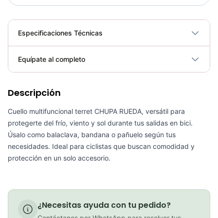
Especificaciones Técnicas
Plegable
No
Equípate al completo
Requiere electricidad
No
PATIN LINEA GW BELLONI PLUS 075109
Descripción
Cuello multifuncional terret CHUPA RUEDA, versátil para
COP 178,380.00
protegerte del frío, viento y sol durante tus salidas en bici.
Úsalo como balaclava, bandana o pañuelo según tus
necesidades. Ideal para ciclistas que buscan comodidad y
protección en un solo accesorio.
GEL SIS ISOTONIC APPLE
COP 13,000.00
¿Necesitas ayuda con tu pedido?
Contáctanos por WhatsApp para resolver tus