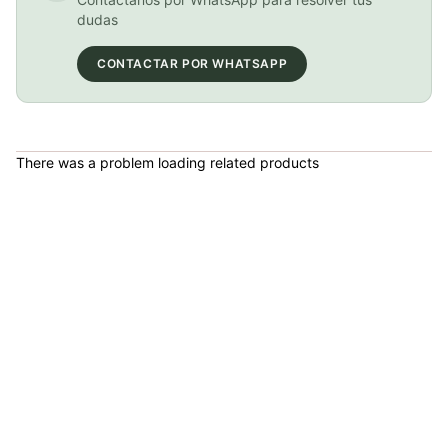
BICICLETA GW IMPULSO PUSHBIKE FIREFLY PLASTICO RIN12 roja
dudas
COP 149,900.00
CONTACTAR POR WHATSAPP
BICICLETA GW IMPULSO PUSHBIKE FIREFLY PLASTICO RIN12 Azul
There was a problem loading related products
COP 149,900.00