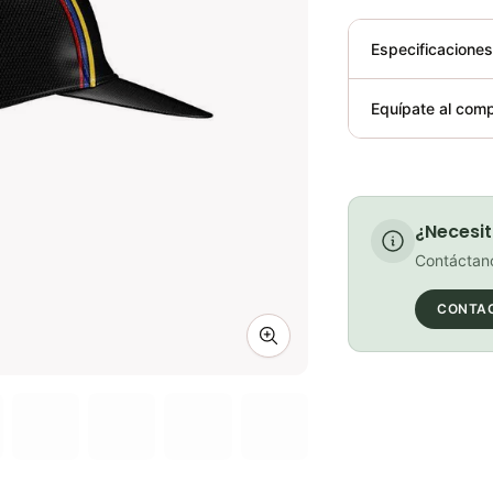
Especificacione
Plegable
Equípate al comp
Requiere elect
¿Necesit
Contáctano
CONTA
Zoom image