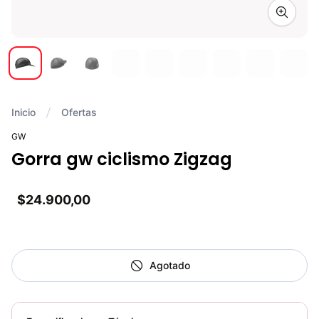
Zoom i
Inicio
Ofertas
GW
Gorra gw ciclismo Zigzag
$24.900,00
Agotado