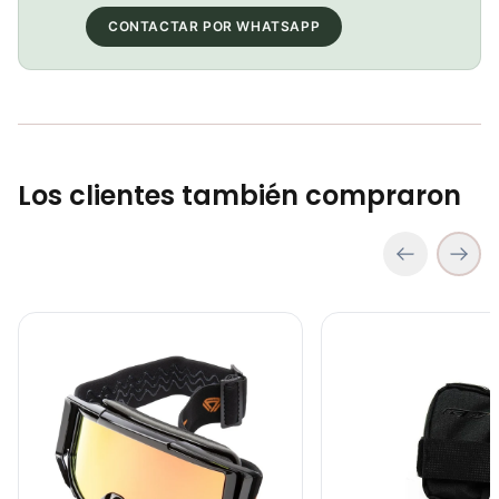
CONTACTAR POR WHATSAPP
Bolso portaherramientas Gw Sticky Ciclismo
COP 31,000.00
Los clientes también compraron
Goggles GW path full color
Bolso gw portaherramien