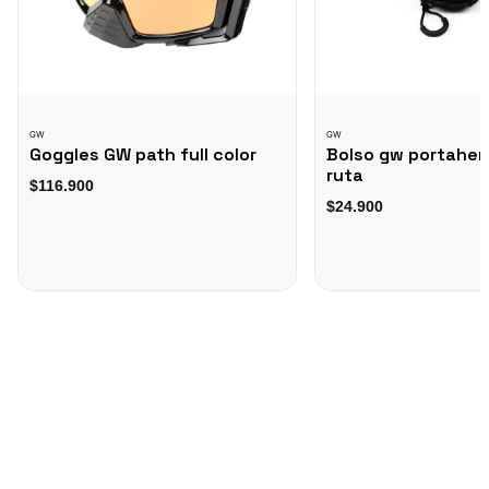
GW
GW
Goggles GW path full color
Bolso gw portaher
ruta
$116.900
$24.900