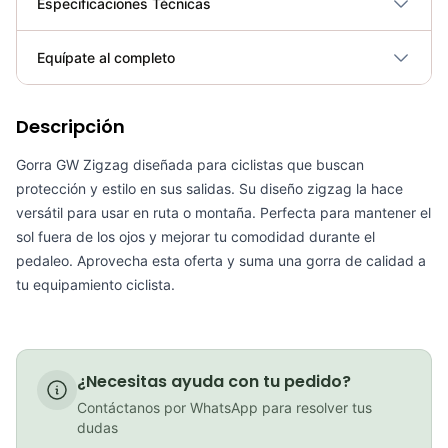
Especificaciones Técnicas
Plegable
No
Equípate al completo
Requiere electricidad
No
Descripción
Goggles GW path full color
COP 116,900.00
Gorra GW Zigzag diseñada para ciclistas que buscan
protección y estilo en sus salidas. Su diseño zigzag la hace
versátil para usar en ruta o montaña. Perfecta para mantener el
sol fuera de los ojos y mejorar tu comodidad durante el
pedaleo. Aprovecha esta oferta y suma una gorra de calidad a
Bolso gw portaherramienta ruta
tu equipamiento ciclista.
COP 24,900.00
¿Necesitas ayuda con tu pedido?
Goggles GW Path Transparente
Contáctanos por WhatsApp para resolver tus
COP 102,900.00
dudas