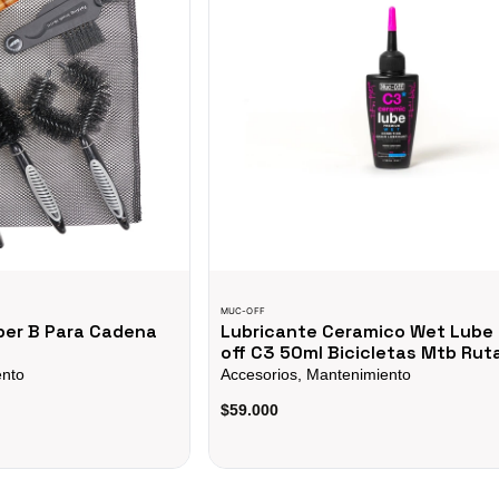
MUC-OFF
uper B Para Cadena
Lubricante Ceramico Wet Lube
off C3 50ml Bicicletas Mtb Rut
ento
Accesorios, Mantenimiento
$59.000