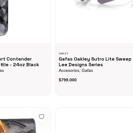
OAKLEY
ort Contender
Gafas Oakley Sutro Lite Sweep
ttle - 24oz Black
Lee Designs Series
as
Accesorios, Gafas
$799.000
 Para Cadena Bicicleta Mtb Ruta
Lubricante Ceramico Wet Lube Muc-off 