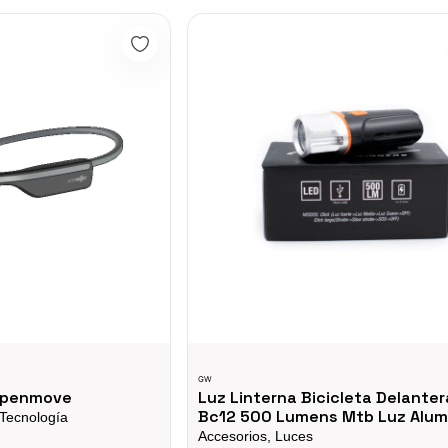
move
Luz Linterna Bicicleta Delantera Gw B
GW
Openmove
Luz Linterna Bicicleta Delante
Bc12 500 Lumens Mtb Luz Alum
 Tecnología
Accesorios, Luces