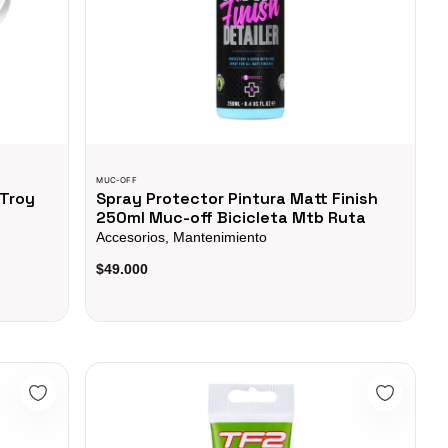
MUC-OFF
 Troy
Spray Protector Pintura Matt Finish
250ml Muc-off Bicicleta Mtb Ruta
Accesorios, Mantenimiento
$49.000
C3 50ml Bicicletas Mtb Ruta
Grasa Ultimate Tf2 125l Weldtite Con Teflon Bicicleta M