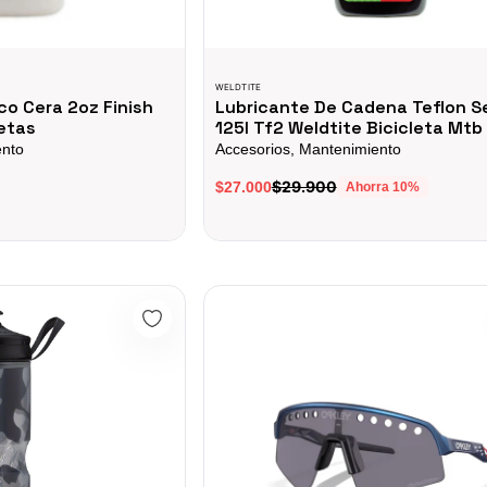
WELDTITE
co Cera 2oz Finish
Lubricante De Cadena Teflon S
etas
125l Tf2 Weldtite Bicicleta Mtb
ento
Accesorios, Mantenimiento
$29.900
$27.000
Ahorra
10
%
ntender Insulated Water Bottle - 24oz Black
Gafas Oakley Sutro Lite Sweep Troy Le