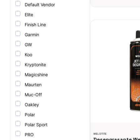
Default Vendor
Elite
Desengrasante Weldtite 
Finish Line
Garmin
GW
Koo
Kryptonite
Magicshine
Maurten
Muc-Off
Oakley
Polar
Polar Sport
PRO
WELDTITE
Desengrasante Wel