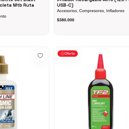
cleta Mtb Ruta
USB-C)
Accesorios, Compresores, Infladores
ento
$380.000
a 2oz Finish Line Cadena Bicicletas
Lubricante De Cadena Teflon Seco 125l 
Oferta