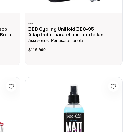
BBB
eco
BBB Cycling UniHold BBC-95
 Ruta
Adaptador para el portabotellas
Accesorios, Portacaramañola
$119.900
e Designs Series
Spray Protector Pintura Matt Finish 250ml Muc-off Bici