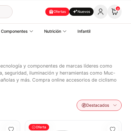
0
Ofertas
Nuevos
Componentes
Nutrición
Infantil
s tecnología y componentes de marcas líderes como
za, seguridad, iluminación y herramientas como Muc-
amañolas y más. Compra online accesorios de ciclismo
Destacados
 250ml Mtb Ruta
Desengresante Citrico Para Bicicleta 1L Weldtite Ciclis
Oferta