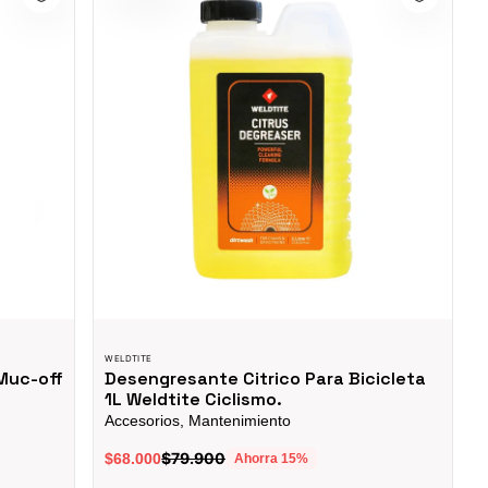
WELDTITE
Muc-off
Desengresante Citrico Para Bicicleta
1L Weldtite Ciclismo.
Accesorios, Mantenimiento
$79.900
$68.000
Ahorra
15
%