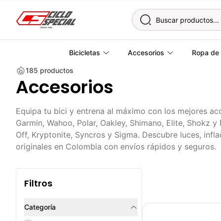
Skip to content
Bicicletas
Accesorios
Ropa de 
185
productos
Accesorios
Equipa tu bici y entrena al máximo con los mejores ac
Garmin, Wahoo, Polar, Oakley, Shimano, Elite, Shokz 
Off, Kryptonite, Syncros y Sigma. Descubre luces, inf
originales en Colombia con envíos rápidos y seguros.
Filtros
Categoría
Luz Linterna Trasera pa