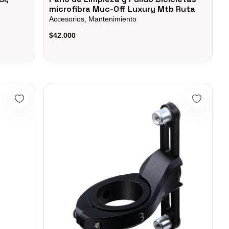
microfibra Muc-Off Luxury Mtb Ruta
Accesorios, Mantenimiento
$42.000
Tf2 Weldtite Bicicleta Mtb Ruta
BBB Cycling UniHold BBC-95 Adaptador para el portabo