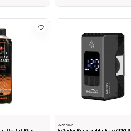
Jet Blast 500ml Cadena Bicicleta Mtb Ruta Ciclismo
Inflador Recargable Airro (120 PSI, USB
MAGICSHINE
dtite Jet Blast
Inflador Recargable Airro (120 P