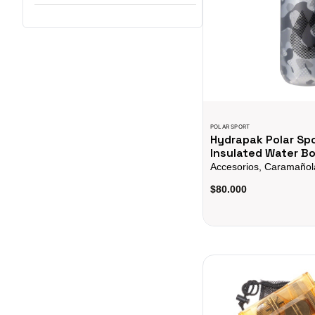
POLAR SPORT
Hydrapak Polar Sp
Insulated Water Bo
Accesorios, Caramañol
$80.000
Kit de Limpieza Super B