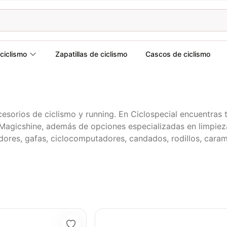
ciclismo
Zapatillas de ciclismo
Cascos de ciclismo
cesorios de ciclismo y running. En Ciclospecial encuentra
y Magicshine, además de opciones especializadas en limpie
ladores, gafas, ciclocomputadores, candados, rodillos, car
ra Bicicleta Gw Ciclismo Mtb Ruta 15 Lumens
Limpiador Bicicleta Nano Tech Muc-off