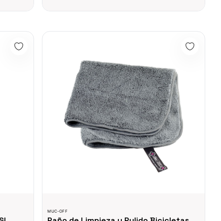
-C)
Paño de Limpieza y Pulido Bicicletas microfibra Muc-O
MUC-OFF
SI,
Paño de Limpieza y Pulido Bicicletas