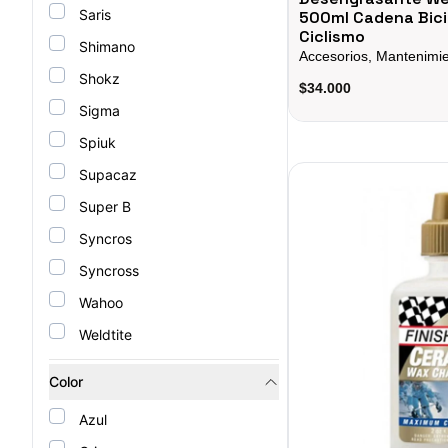
Saris
500ml Cadena Bici
Ciclismo
Shimano
Accesorios, Mantenimi
Shokz
$34.000
Sigma
Spiuk
Lubricante Ceramico Cer
Supacaz
Super B
Syncros
Syncross
Wahoo
Weldtite
Color
Azul