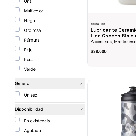
Gris
Multicolor
Negro
FINISH LINE
Lubricante Cerami
Oro rosa
Line Cadena Bicicl
Púrpura
Accesorios, Mantenimi
Rojo
$38.000
Rosa
Verde
Hydrapak Polar Sport Co
Género
Unisex
Disponibilidad
En existencia
Agotado