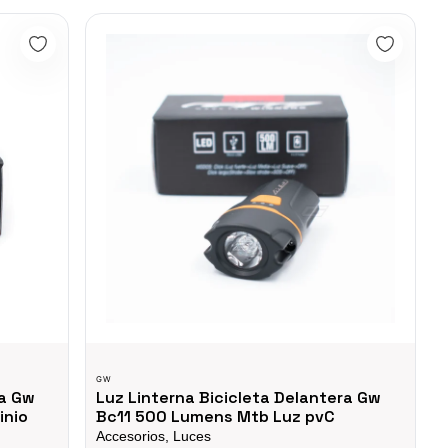
c12 500 Lumens Mtb Luz Aluminio
Luz Linterna Bicicleta Delantera Gw Bc11 500 Lumens
GW
ra Gw
Luz Linterna Bicicleta Delantera Gw
inio
Bc11 500 Lumens Mtb Luz pvC
Accesorios, Luces