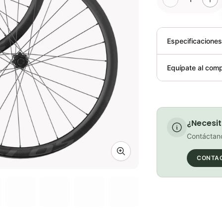
Especificacione
Plegable
Equípate al comp
Requiere elect
¿Necesit
Contáctano
Zoom image
CONTA