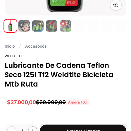
Zoom i
Inicio
Accesorios
WELDTITE
Lubricante De Cadena Teflon
Seco 125l Tf2 Weldtite Bicicleta
Mtb Ruta
$27.000,00
$29.900,00
Ahorra
10
%
1
Agregar al carrito