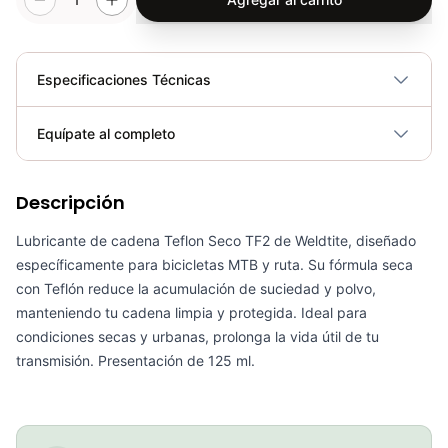
Especificaciones Técnicas
Plegable
No
Equípate al completo
Requiere electricidad
No
Descripción
Grasa Ultimate Tf2 125l Weldtite Con Teflon Bicicleta Mtb Ruta
COP 33,000.00
Lubricante de cadena Teflon Seco TF2 de Weldtite, diseñado
específicamente para bicicletas MTB y ruta. Su fórmula seca
con Teflón reduce la acumulación de suciedad y polvo,
manteniendo tu cadena limpia y protegida. Ideal para
condiciones secas y urbanas, prolonga la vida útil de tu
Combo Grasa Ultimate Tf2 125l Weldtite+Pistola Aplicadora Ciclismo
transmisión. Presentación de 125 ml.
COP 89,900.00