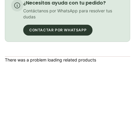
¿Necesitas ayuda con tu pedido?
Maquina Limpiadora Cadena Bicicleta Weldtite+Desengrasante Mtb Ruta
Contáctanos por WhatsApp para resolver tus
COP 115,000.00
dudas
CONTACTAR POR WHATSAPP
Desengrasante Weldtite Jet Blast 500ml Cadena Bicicleta Mtb Ruta Ciclismo
COP 34,000.00
There was a problem loading related products