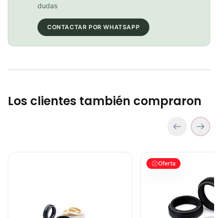
dudas
COP 178,380.00
CONTACTAR POR WHATSAPP
GEL SIS ISOTONIC APPLE
COP 13,000.00
Los clientes también compraron
kit Retenedor Fox 36mm De Baja Friccion Ciclismo Mtb
kit Retenedor Fox 38mm 
Oferta