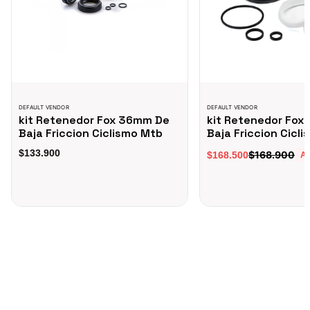
DEFAULT VENDOR
DEFAULT VENDOR
kit Retenedor Fox 36mm De
kit Retenedor Fox
Baja Friccion Ciclismo Mtb
Baja Friccion Cicl
$133.900
$168.900
$168.500
A