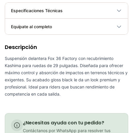
Especificaciones Técnicas
Plegable
No
Equípate al completo
Requiere electricidad
No
Descripción
kit Retenedor Fox 36mm De Baja Friccion Ciclismo Mtb
COP 133,900.00
Suspensión delantera Fox 36 Factory con recubrimiento
Kashima para ruedas de 29 pulgadas. Diseñada para ofrecer
máximo control y absorción de impactos en terrenos técnicos y
exigentes. Su acabado gloss black le da un look premium y
profesional. Ideal para riders que buscan rendimiento de
kit Retenedor Fox 38mm De Baja Friccion Ciclismo Mtb
competencia en cada salida.
COP 168,500.00
PATIN LINEA GW BELLONI PLUS 075109
¿Necesitas ayuda con tu pedido?
Contáctanos por WhatsApp para resolver tus