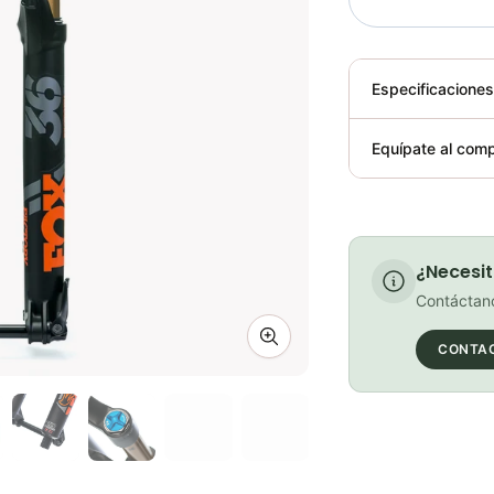
Especificacione
Plegable
Equípate al comp
Requiere elect
¿Necesit
Contáctano
Zoom image
CONTA