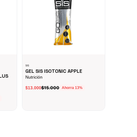
SIS
GW
GEL SIS ISOTONIC APPLE
BICICLET
PLUS
PUSHBIKE
Nutrición
RIN12 roja
$15.000
$13.000
Ahorra
13
%
Bicicletas, 
$
$149.900