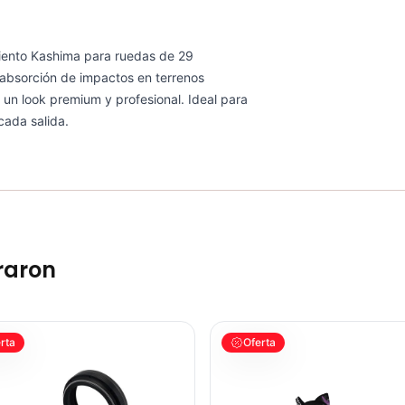
iento Kashima para ruedas de 29
absorción de impactos en terrenos
 un look premium y profesional. Ideal para
cada salida.
raron
Mtb
nedor Fox 38mm De Baja Friccion Ciclismo Mtb
PATIN LINEA GW BELLONI PLUS
rta
Oferta