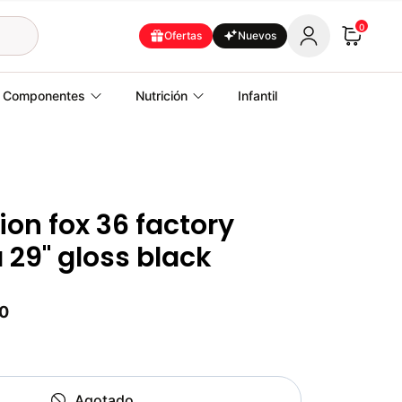
0
Ofertas
Nuevos
Componentes
Nutrición
Infantil
on fox 36 factory
29" gloss black
0
Agotado