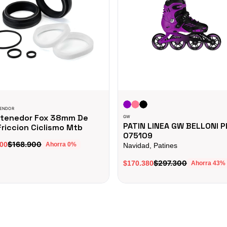
VENDOR
etenedor Fox 38mm De
GW
PATIN LINEA GW BELLONI 
Friccion Ciclismo Mtb
075109
$168.900
00
Ahorra
0
%
Navidad, Patines
$297.300
$170.380
Ahorra
43
%