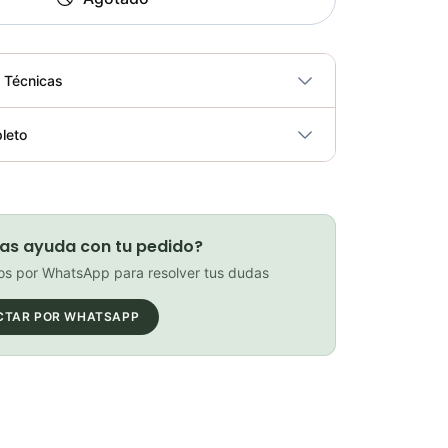
s Técnicas
No
leto
ricidad
No
kit Retenedor Fox 36mm De Baja Friccion Ciclismo Mtb
Elegir opciones
COP 133,900.00
as ayuda con tu pedido?
s por WhatsApp para resolver tus dudas
CTAR POR WHATSAPP
kit Retenedor Fox 38mm De Baja Friccion Ciclismo Mtb
Elegir opciones
COP 168,500.00