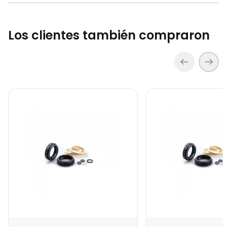
COP 65,300.00
Los clientes también compraron
kit Retenedor Fox 36mm De Baja Friccion Ciclismo Mtb
kit Retenedor Fox 34mm 