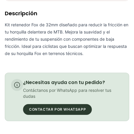
Requiere electricidad
No
Descripción
kit Retenedor Fox 36mm De Baja Friccion Ciclismo Mtb
COP 133,900.00
Kit retenedor Fox de 32mm diseñado para reducir la fricción en
tu horquilla delantera de MTB. Mejora la suavidad y el
rendimiento de tu suspensión con componentes de baja
fricción. Ideal para ciclistas que buscan optimizar la respuesta
de su horquilla Fox en terrenos técnicos.
kit Retenedor Fox 34mm De Baja Friccion Ciclismo Mtb
COP 133,900.00
¿Necesitas ayuda con tu pedido?
Contáctanos por WhatsApp para resolver tus
kit Retenedor Fox 38mm De Baja Friccion Ciclismo Mtb
dudas
COP 168,500.00
CONTACTAR POR WHATSAPP
Kit de Oring Float Na2 32 Fox