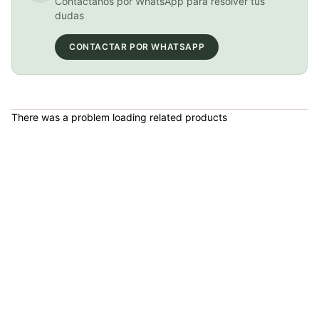
Contáctanos por WhatsApp para resolver tus
dudas
COP 178,380.00
CONTACTAR POR WHATSAPP
GEL SIS ISOTONIC APPLE
There was a problem loading related products
COP 13,000.00