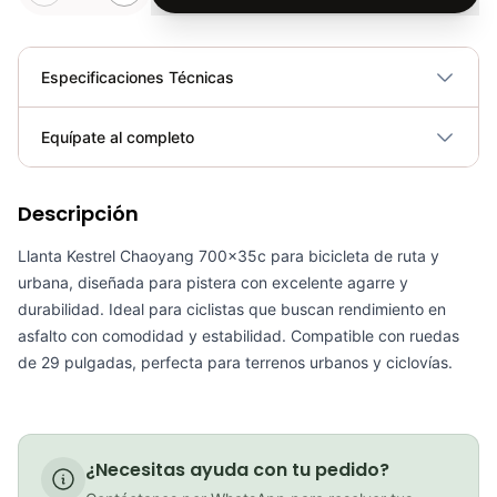
Especificaciones Técnicas
Plegable
No
Equípate al completo
Requiere electricidad
No
Descripción
Coraza Llanta Kestrel Chaoyang 27.5x2.0" Pistera Ciclismo Ruta/Urbano
COP 41,000.00
Llanta Kestrel Chaoyang 700x35c para bicicleta de ruta y
urbana, diseñada para pistera con excelente agarre y
durabilidad. Ideal para ciclistas que buscan rendimiento en
asfalto con comodidad y estabilidad. Compatible con ruedas
de 29 pulgadas, perfecta para terrenos urbanos y ciclovías.
Llanta Kestrel Chaoyang 700x32c Rin 29 Pistera Ciclismo Coraza Carretera
COP 31,000.00
¿Necesitas ayuda con tu pedido?
PATIN LINEA GW BELLONI PLUS 075109