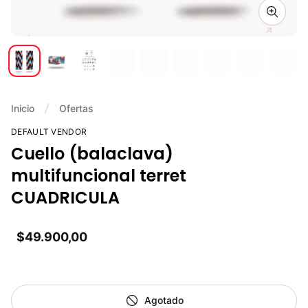
Zoom i
Inicio
Ofertas
DEFAULT VENDOR
Cuello (balaclava)
multifuncional terret
CUADRICULA
$49.900,00
Agotado