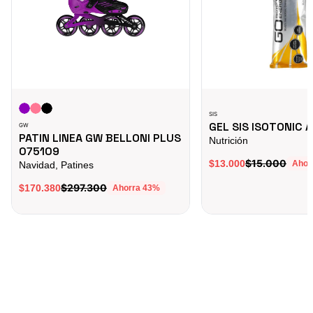
SIS
GEL SIS ISOTONIC 
GW
PATIN LINEA GW BELLONI PLUS
Nutrición
075109
$15.000
$13.000
Ahor
Navidad, Patines
$297.300
$170.380
Ahorra
43
%