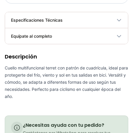
Especificaciones Técnicas
Plegable
No
Equípate al completo
Requiere electricidad
No
PATIN LINEA GW BELLONI PLUS 075109
Descripción
Cuello multifuncional terret con patrón de cuadrícula, ideal para
COP 178,380.00
protegerte del frío, viento y sol en tus salidas en bici. Versátil y
cómodo, se adapta a diferentes formas de uso según tus
necesidades. Perfecto para ciclismo en cualquier época del
año.
GEL SIS ISOTONIC APPLE
COP 13,000.00
¿Necesitas ayuda con tu pedido?
Contáctanos por WhatsApp para resolver tus