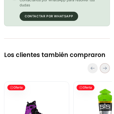
BICICLETA GW IMPULSO PUSHBIKE FIREFLY PLASTICO RIN12 roja
dudas
COP 149,900.00
CONTACTAR POR WHATSAPP
BICICLETA GW IMPULSO PUSHBIKE FIREFLY PLASTICO RIN12 Azul
COP 149,900.00
Los clientes también compraron
PATIN LINEA GW BELLONI PLUS 075109
GEL SIS ISOTONIC APP
Oferta
Oferta