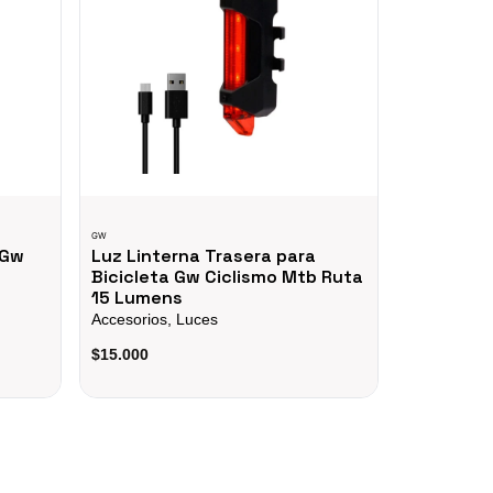
GW
WELDTITE
 Gw
Luz Linterna Trasera para
Desengres
Bicicleta Gw Ciclismo Mtb Ruta
Bicicleta 
15 Lumens
Accesorios,
Accesorios, Luces
$7
$68.000
$15.000