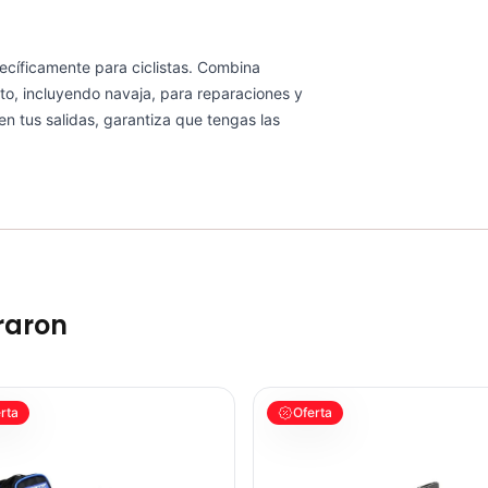
ecíficamente para ciclistas. Combina
to, incluyendo navaja, para reparaciones y
 en tus salidas, garantiza que tengas las
raron
 Ruta Ciclismo
amientas Gw 7 Piezas Bicicletas Repuestos Mtb Ruta
Bolso portaherramientas Gw Cic
rta
Oferta