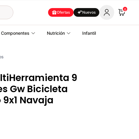
0
Ofertas
Nuevos
Componentes
Nutrición
Infantil
os
ltiHerramienta 9
s Gw Bicicleta
 9x1 Navaja