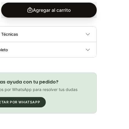
Agregar al carrito
s Técnicas
No
leto
ricidad
No
Llave Torque MultiHerramientas Pro 6 Funciones Mtb Ruta Ciclismo
Elegir opciones
COP 225,900.00
as ayuda con tu pedido?
s por WhatsApp para resolver tus dudas
CTAR POR WHATSAPP
Kit Herramientas Gw 7 Piezas Bicicletas Repuestos Mtb Ruta
Elegir opciones
COP 68,900.00