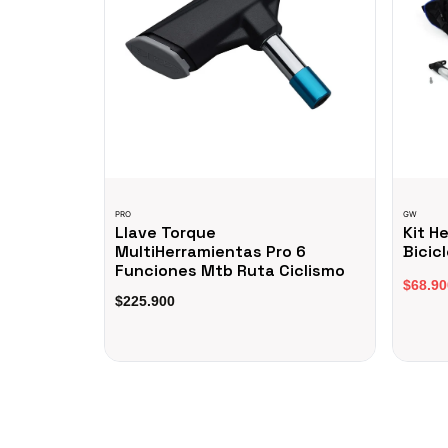
PRO
GW
Llave Torque
Kit H
MultiHerramientas Pro 6
Bicic
Funciones Mtb Ruta Ciclismo
$68.90
$225.900