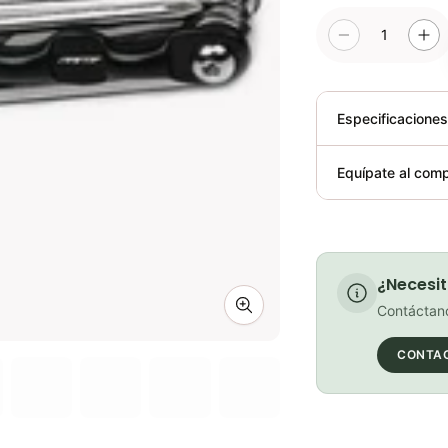
1
Especificacione
Plegable
Equípate al comp
Requiere elect
¿Necesit
Contáctano
Zoom image
CONTA