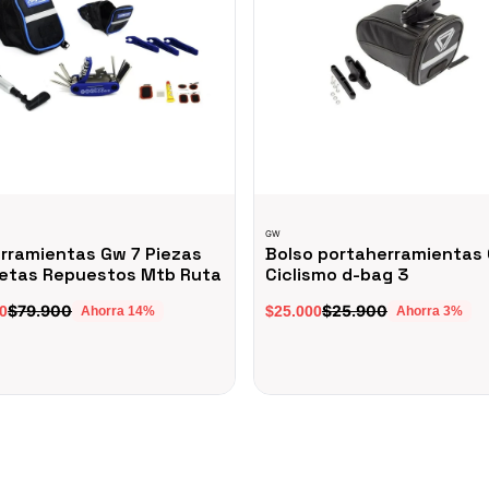
GW
erramientas Gw 7 Piezas
Bolso portaherramientas
letas Repuestos Mtb Ruta
Ciclismo d-bag 3
$79.900
$25.900
0
$25.000
Ahorra
14
%
Ahorra
3
%