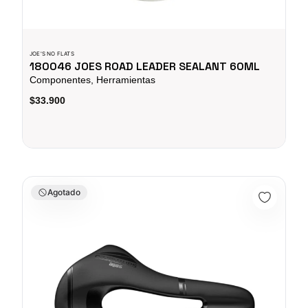
JOE'S NO FLATS
180046 JOES ROAD LEADER SEALANT 60ML
Componentes, Herramientas
$33.900
Sillin Galapago Bicicleta Mtb Ruta Selle San Marco Shortfit S
Agotado