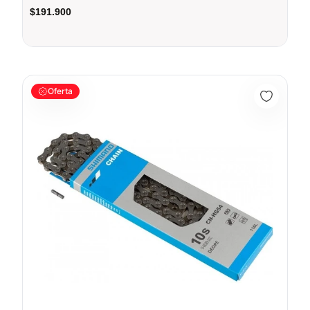
$191.900
Cadenilla 10vel Shimano Deore SLX Cn-Hg54 Bicicletas Mtb Ru
Oferta