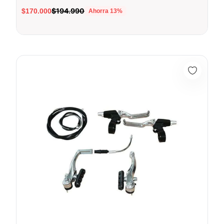
$194.990
$170.000
Ahorra
13
%
ARCOS DE FRENO LOGAN 941AE NATURAL SIN COLOR - SIN 