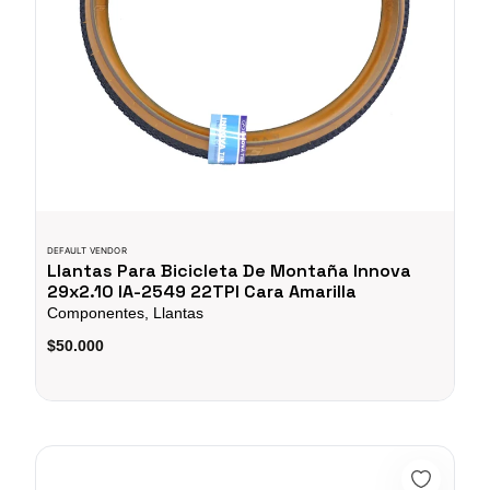
DEFAULT VENDOR
Llantas Para Bicicleta De Montaña Innova
29x2.10 IA-2549 22TPI Cara Amarilla
Componentes, Llantas
$50.000
Pedales Bicicleta Mtb Gw Zp103s Aluminio Chocles Calas