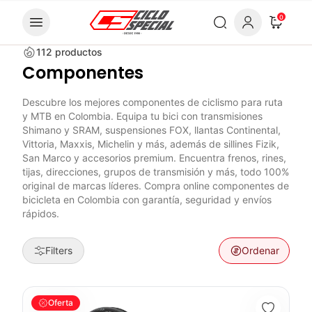
Skip to content
0
112
productos
Componentes
Descubre los mejores componentes de ciclismo para ruta
y MTB en Colombia. Equipa tu bici con transmisiones
Shimano y SRAM, suspensiones FOX, llantas Continental,
Vittoria, Maxxis, Michelin y más, además de sillines Fizik,
San Marco y accesorios premium. Encuentra frenos, rines,
tijas, direcciones, grupos de transmisión y más, todo 100%
original de marcas líderes. Compra online componentes de
bicicleta en Colombia con garantía, seguridad y envíos
rápidos.
Filters
Ordenar
Ruedas Shimano Wh-Mt601 29 Tubeless Bicicleta Montaña M
Oferta