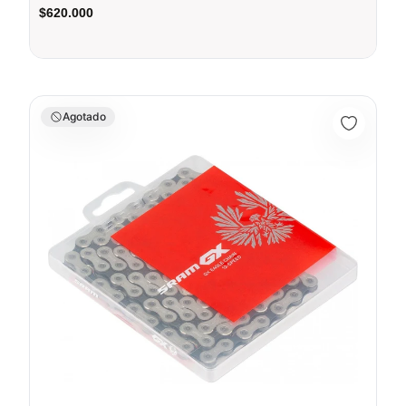
$620.000
Cadena Sram 12Vel Gx Eagle 126 Links Ciclismo Mtb Enduro Do
Agotado