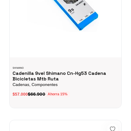
SHIMANO
Cadenilla 9vel Shimano Cn-Hg53 Cadena
Bicicletas Mtb Ruta
Cadenas, Componentes
$66.900
$57.000
Ahorra
15
%
Kit Tensor Y Palanca Cambios Sram Gx Eagle Axs Ciclismo Mtb