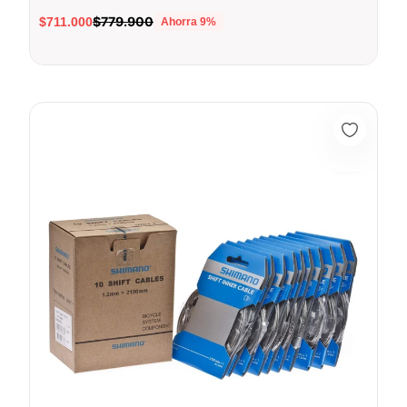
$779.900
$711.000
Ahorra
9
%
Caja x10 Unidades Cable De Cambios Shimano Acero Ciclismo