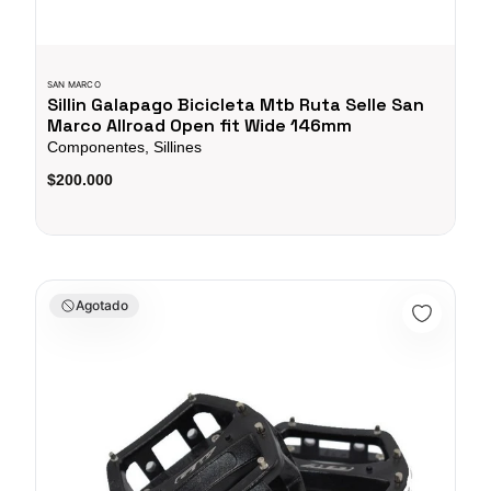
SAN MARCO
Sillin Galapago Bicicleta Mtb Ruta Selle San
Marco Allroad Open fit Wide 146mm
Componentes, Sillines
$200.000
Pedales Para Bicicleta Gw 204u Bmx Mtb Alumino Negro 9/16
Agotado