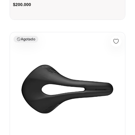
$200.000
Sillin Galapago Bicicleta Mtb Ruta Selle San Marco Allroad Op
Agotado