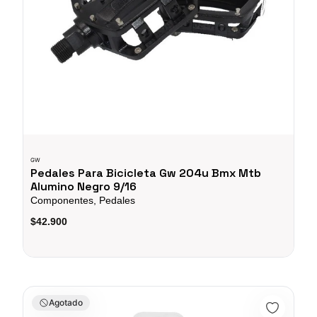
GW
Pedales Para Bicicleta Gw 204u Bmx Mtb
Alumino Negro 9/16
Componentes, Pedales
$42.900
Cadena Sram 12Vel XX1 Eagle 114 Links Ciclismo Mtb Dorada
Agotado