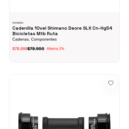
SHIMANO
Cadenilla 10vel Shimano Deore SLX Cn-Hg54
Bicicletas Mtb Ruta
Cadenas, Componentes
$78.900
$78.000
Ahorra
1
%
Campagnolo Ekar Cazoletas ProTech - BB86 / PF41-86.5