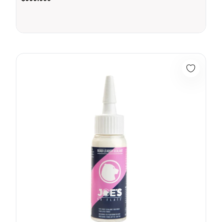
180046 JOES ROAD LEADER SEALANT 60ML