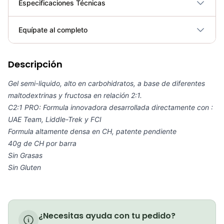
Especificaciones Técnicas
Plegable
No
Equípate al completo
Requiere electricidad
No
Descripción
GEL ENERVIT ISOTONIC LIMON CAFEINA (60GR)
COP 20,000.00
Gel semi-liquido, alto en carbohidratos, a base de diferentes
maltodextrinas y fructosa en relación 2:1.
C2:1 PRO: Formula innovadora desarrollada directamente con :
UAE Team, Liddle-Trek y FCI
Formula altamente densa en CH, patente pendiente
Carbo gel C2:1 PRO (Naranja)
40g de CH por barra
COP 21,000.00
Sin Grasas
Sin Gluten
Cápsulas de Electrolitos Precision Fuel
COP 60,000.00
¿Necesitas ayuda con tu pedido?