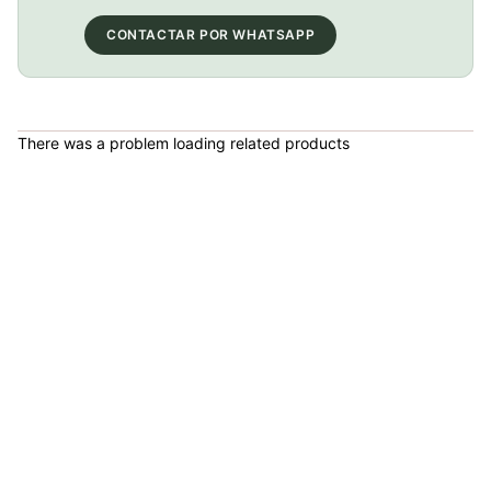
COP 13,000.00
CONTACTAR POR WHATSAPP
BICICLETA GW IMPULSO PUSHBIKE FIREFLY PLASTICO RIN12 roja
There was a problem loading related products
COP 149,900.00