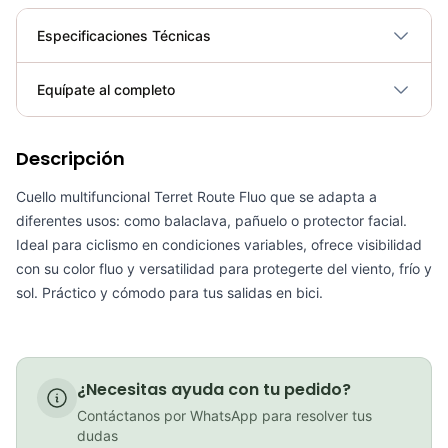
Especificaciones Técnicas
Plegable
No
Equípate al completo
Requiere electricidad
No
Descripción
Cuello Protector Facial Multifuncional Buff Gw Color Dot
COP 11,900.00
Cuello multifuncional Terret Route Fluo que se adapta a
diferentes usos: como balaclava, pañuelo o protector facial.
Ideal para ciclismo en condiciones variables, ofrece visibilidad
con su color fluo y versatilidad para protegerte del viento, frío y
PATIN LINEA GW BELLONI PLUS 075109
sol. Práctico y cómodo para tus salidas en bici.
COP 178,380.00
¿Necesitas ayuda con tu pedido?
Contáctanos por WhatsApp para resolver tus
GEL SIS ISOTONIC APPLE
dudas