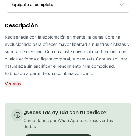
Plegable
No
Equípate al completo
Requiere electricidad
No
Pedal Mafia - Mens Long Sleeve PMCC Jersey
Descripción
Rediseñada con la exploración en mente, la gama Core ha
COP 849,900.00
evolucionado para ofrecer mayor libertad a nuestros ciclistas y
su ruta de elección. Con un ajuste universal que funciona con
cualquier forma o figura corporal, la camiseta Core es ágil por
Pedal Mafia PMCC Jersey - Navy/White
naturaleza sin sacrificar el rendimiento ni la comodidad.
Fabricado a partir de una combinación de t...
COP 799,900.00
Ver más
Jersey Ciclismo GW Manga Corta Fit Pro SURCO
¿Necesitas ayuda con tu pedido?
COP 159,900.00
Contáctanos por WhatsApp para resolver tus
dudas