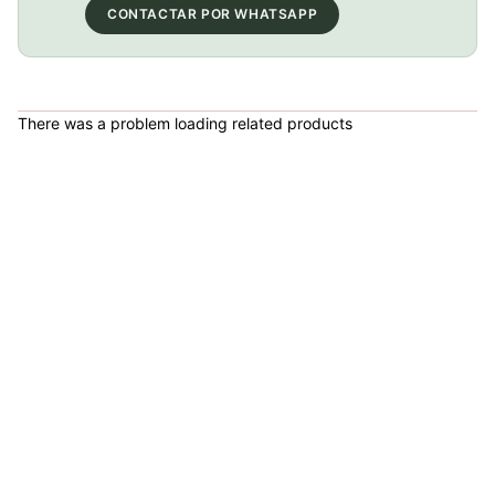
CONTACTAR POR WHATSAPP
PATIN LINEA GW BELLONI PLUS 075109
COP 178,380.00
There was a problem loading related products