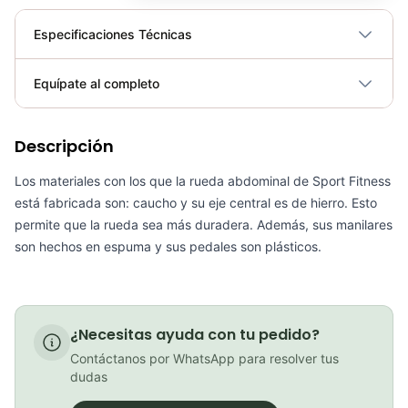
Especificaciones Técnicas
Plegable
No
Equípate al completo
Requiere electricidad
No
Descripción
Cinta para Manillar Ciclovation Tape Advanced Ruta Leather Touch Sapphire Blue
COP 195,000.00
Los materiales con los que la rueda abdominal de Sport Fitness
está fabricada son: caucho y su eje central es de hierro. Esto
permite que la rueda sea más duradera. Además, sus manilares
son hechos en espuma y sus pedales son plásticos.
Cinta para Manillar Ciclovation Tape Advanced Ruta Carretera Ruby Red
COP 209,000.00
¿Necesitas ayuda con tu pedido?
Contáctanos por WhatsApp para resolver tus
dudas
Pesas Tobilleras – Sport Fitness 71758