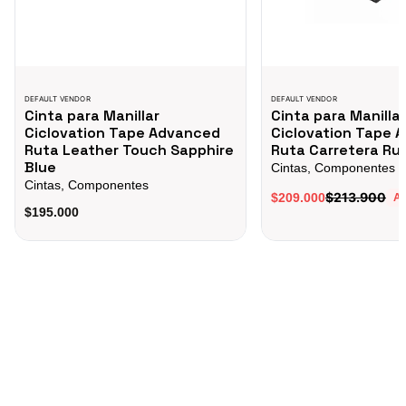
DEFAULT VENDOR
DEFAULT VENDOR
Cinta para Manillar
Cinta para Manillar
Ciclovation Tape Advanced
Ciclovation Tape 
Ruta Leather Touch Sapphire
Ruta Carretera Ru
Blue
Cintas, Componentes
Cintas, Componentes
$213.900
$209.000
A
$195.000