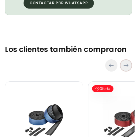
COP 84,700.00
CONTACTAR POR WHATSAPP
Ruedas Mavic Cosmic Elite Ust
COP 2,100,000.00
Los clientes también compraron
Cinta para Manillar Ciclovation Tape Advanced Ruta Leather Touc
Cinta para Manillar Cic
Oferta