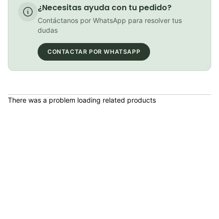
COP 80,000.00
¿Necesitas ayuda con tu pedido?
Contáctanos por WhatsApp para resolver tus
dudas
Medias Ciclismo GW Reflectivas Blanco
CONTACTAR POR WHATSAPP
COP 15,000.00
There was a problem loading related products