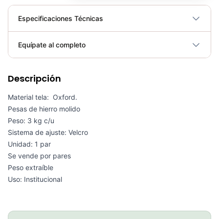
Especificaciones Técnicas
Plegable
No
Equípate al completo
Requiere electricidad
No
Pantorrilleras Compressport R2 3.0
Descripción
Material tela: Oxford.
COP 170,000.00
Pesas de hierro molido
Peso: 3 kg c/u
Sistema de ajuste: Velcro
Unidad: 1 par
Rueda Para Abdominales – Sport fitness 71469
Se vende por pares
COP 31,850.00
Peso extraíble
Uso: Institucional
Hydrapak Polar Sport Pulse Insulated Water Bottle - 24oz Purple