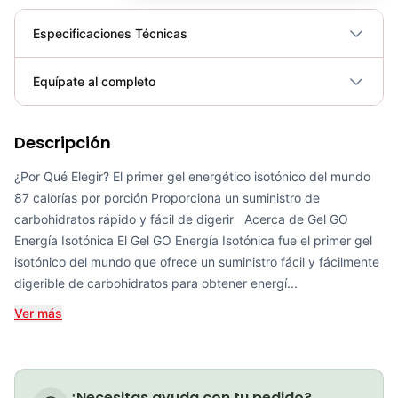
Especificaciones Técnicas
Plegable
No
Equípate al completo
Requiere electricidad
No
Descripción
Gel GO Energy Isotónico (Arándano)
COP 12,000.00
¿Por Qué Elegir? El primer gel energético isotónico del mundo
87 calorías por porción Proporciona un suministro de
carbohidratos rápido y fácil de digerir Acerca de Gel GO
Energía Isotónica El Gel GO Energía Isotónica fue el primer gel
isotónico del mundo que ofrece un suministro fácil y fácilmente
Gel GO Energy Isotónico (Naranja)
digerible de carbohidratos para obtener energí...
COP 12,000.00
Ver más
Gel GO Energy Isotónico (Manzana)
¿Necesitas ayuda con tu pedido?