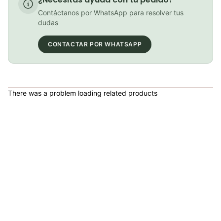
COP 12,000.00
Contáctanos por WhatsApp para resolver tus
dudas
CONTACTAR POR WHATSAPP
Gel GO Energy Isotónico (Lima Limón)
COP 12,000.00
There was a problem loading related products