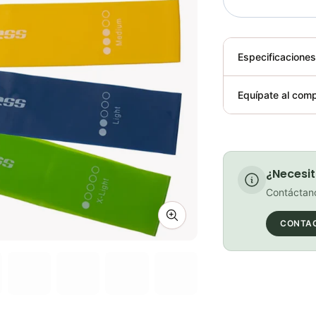
Especificacione
Plegable
Equípate al comp
Requiere elect
¿Necesit
Contáctano
Zoom image
CONTA