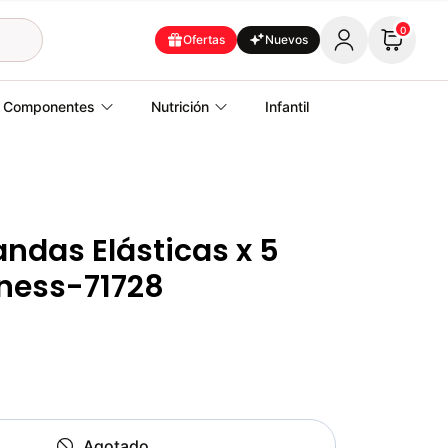
0
Ofertas
Nuevos
Componentes
Nutrición
Infantil
andas Elásticas x 5
tness-71728
Agotado