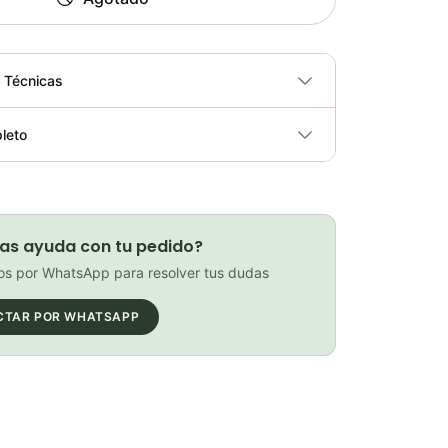
s Técnicas
No
leto
ricidad
No
Rueda Para Abdominales – Sport fitness 71469
Elegir opciones
COP 31,850.00
as ayuda con tu pedido?
s por WhatsApp para resolver tus dudas
CTAR POR WHATSAPP
Pesas Tobilleras – Sport Fitness 71758
Elegir opciones
COP 84,700.00