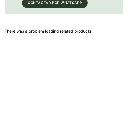
COP 84,700.00
CONTACTAR POR WHATSAPP
Ruedas Mavic Cosmic Elite Ust
There was a problem loading related products
COP 2,100,000.00