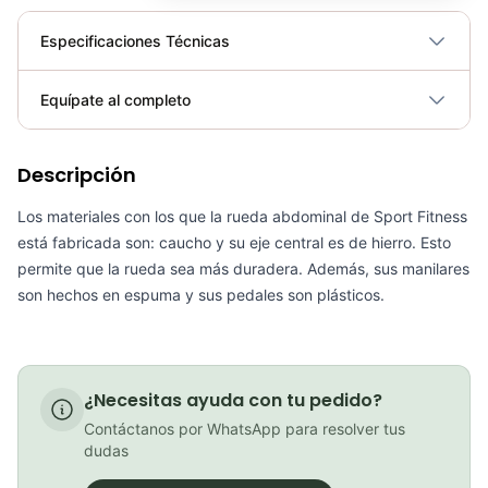
Especificaciones Técnicas
Plegable
No
Equípate al completo
Requiere electricidad
No
Descripción
Cinta para Manillar Ciclovation Tape Advanced Ruta Leather Touch Sapphire Blue
COP 195,000.00
Los materiales con los que la rueda abdominal de Sport Fitness
está fabricada son: caucho y su eje central es de hierro. Esto
permite que la rueda sea más duradera. Además, sus manilares
son hechos en espuma y sus pedales son plásticos.
Cinta para Manillar Ciclovation Tape Advanced Ruta Carretera Ruby Red
COP 209,000.00
¿Necesitas ayuda con tu pedido?
Contáctanos por WhatsApp para resolver tus
dudas
Pesas Tobilleras – Sport Fitness 71758