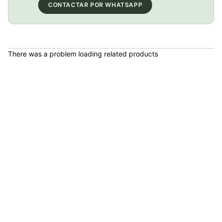
CONTACTAR POR WHATSAPP
Bicicleta Ruta Scott Carbon Addict 50 2025 12vel
COP 11,090,000.00
There was a problem loading related products