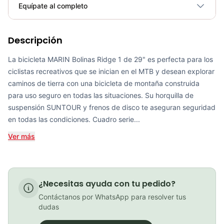
Plegable
No
Equípate al completo
Requiere electricidad
No
BICICLETA MARIN BOBCAT TRAIL 3 29
Descripción
La bicicleta MARIN Bolinas Ridge 1 de 29" es perfecta para los
COP 2,590,000.00
ciclistas recreativos que se inician en el MTB y desean explorar
caminos de tierra con una bicicleta de montaña construida
para uso seguro en todas las situaciones. Su horquilla de
BICICLETA RUTA ADDICT RC 40 DI2 2023 CARBON 12 VEL SCOTT DORADO / NEGRO
suspensión SUNTOUR y frenos de disco te aseguran seguridad
en todas las condiciones. Cuadro serie...
COP 18,714,900.00
Ver más
BICICLETA SCOTT ADDICT RC 20 2025
¿Necesitas ayuda con tu pedido?
COP 22,590,000.00
Contáctanos por WhatsApp para resolver tus
dudas