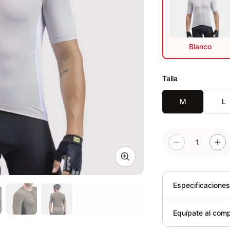
Blanco
Talla
M
L
1
Zoom image
Especificacione
Plegable
Equípate al comp