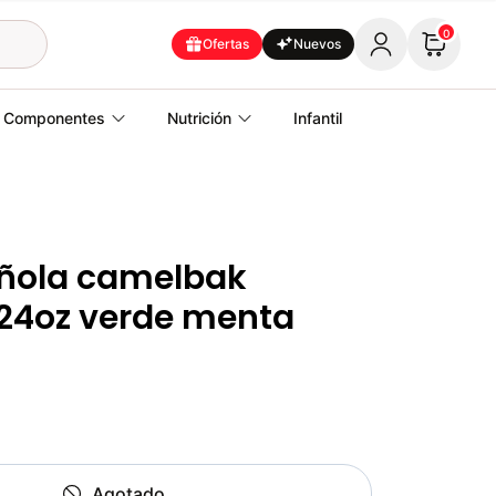
0
Ofertas
Nuevos
Componentes
Nutrición
Infantil
ola camelbak
24oz verde menta
Agotado