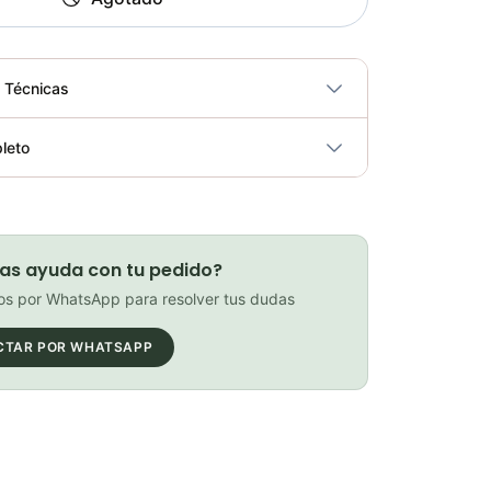
s Técnicas
No
leto
ricidad
No
Caramañola Elite Fly Jet 550ml Ciclismo Termo Botella
Elegir opciones
COP 22,900.00
as ayuda con tu pedido?
s por WhatsApp para resolver tus dudas
CTAR POR WHATSAPP
Soporte PortaCaramañola Profile kage Negro 28gr
Elegir opciones
COP 39,000.00