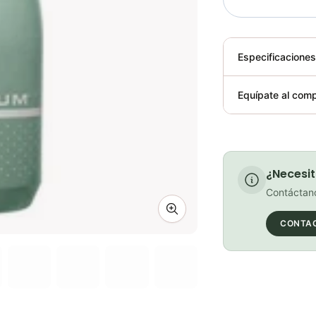
Especificacione
Plegable
Equípate al comp
Requiere elect
¿Necesit
Contáctano
Zoom image
CONTA