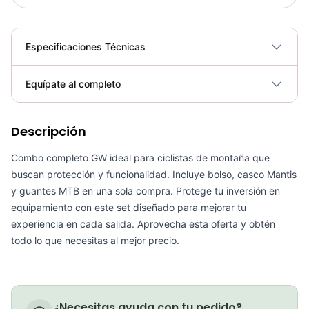
Especificaciones Técnicas
Plegable
No
Equípate al completo
Requiere electricidad
No
Descripción
Bolso gw portaherramienta ruta
COP 24,900.00
Combo completo GW ideal para ciclistas de montaña que
buscan protección y funcionalidad. Incluye bolso, casco Mantis
y guantes MTB en una sola compra. Protege tu inversión en
equipamiento con este set diseñado para mejorar tu
experiencia en cada salida. Aprovecha esta oferta y obtén
Bolso portaherramientas Gw Ciclismo d-bag 3
todo lo que necesitas al mejor precio.
COP 25,000.00
¿Necesitas ayuda con tu pedido?