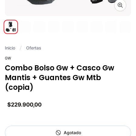
Zoom i
Inicio
Ofertas
GW
Combo Bolso Gw + Casco Gw
Mantis + Guantes Gw Mtb
(copia)
$229.900,00
Agotado