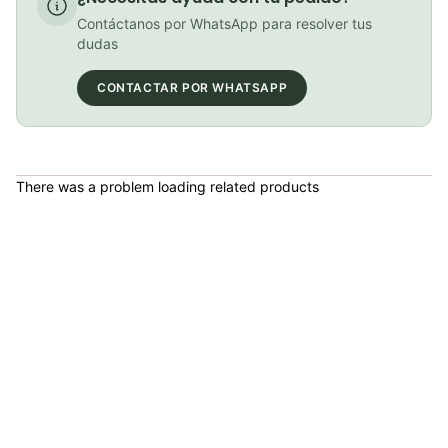
Bolso portaherramientas Gw Sticky Ciclismo
Contáctanos por WhatsApp para resolver tus
COP 31,000.00
dudas
CONTACTAR POR WHATSAPP
PATIN LINEA GW BELLONI PLUS 075109
COP 178,380.00
There was a problem loading related products