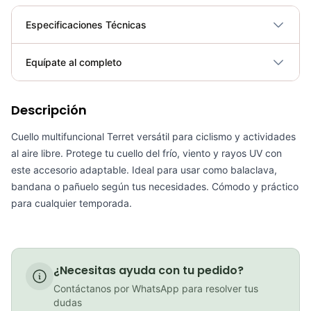
Especificaciones Técnicas
Plegable
No
Equípate al completo
Requiere electricidad
No
Descripción
Cuello Protector Facial Multifuncional Buff Gw Color Dot
COP 11,900.00
Cuello multifuncional Terret versátil para ciclismo y actividades
al aire libre. Protege tu cuello del frío, viento y rayos UV con
este accesorio adaptable. Ideal para usar como balaclava,
bandana o pañuelo según tus necesidades. Cómodo y práctico
PATIN LINEA GW BELLONI PLUS 075109
para cualquier temporada.
COP 178,380.00
¿Necesitas ayuda con tu pedido?
Contáctanos por WhatsApp para resolver tus
GEL SIS ISOTONIC APPLE
dudas