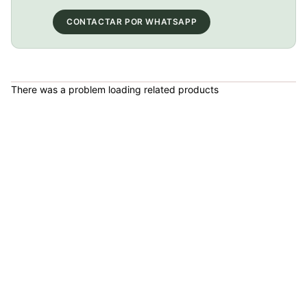
COP 13,000.00
CONTACTAR POR WHATSAPP
BICICLETA GW IMPULSO PUSHBIKE FIREFLY PLASTICO RIN12 roja
There was a problem loading related products
COP 149,900.00