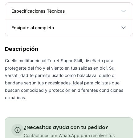
Especificaciones Técnicas
Plegable
No
Equípate al completo
Requiere electricidad
No
PATIN LINEA GW BELLONI PLUS 075109
Descripción
Cuello multifuncional Terret Sugar Skill, diseñado para
COP 178,380.00
protegerte del frío y el viento en tus salidas en bici. Su
versatilidad te permite usarlo como balaclava, cuello o
bandana según tus necesidades. Ideal para ciclistas que
buscan comodidad y protección en diferentes condiciones
GEL SIS ISOTONIC APPLE
climáticas.
COP 13,000.00
¿Necesitas ayuda con tu pedido?
BICICLETA GW IMPULSO PUSHBIKE FIREFLY PLASTICO RIN12 roja
Contáctanos por WhatsApp para resolver tus