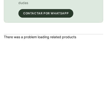
COP 149,900.00
dudas
CONTACTAR POR WHATSAPP
BICICLETA GW IMPULSO PUSHBIKE FIREFLY PLASTICO RIN12 Azul
COP 149,900.00
There was a problem loading related products