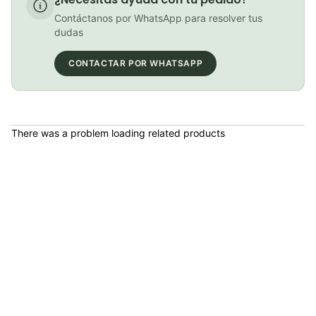
COP 180,000.00
Contáctanos por WhatsApp para resolver tus
dudas
CONTACTAR POR WHATSAPP
Gafas de sol GOODR LFG Smaller Is Baller (G00116-LFG-BR1-NR)
COP 180,000.00
There was a problem loading related products