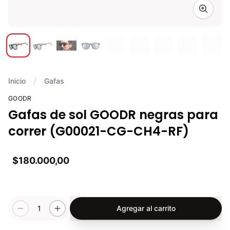
Zoom i
Inicio
Gafas
GOODR
Gafas de sol GOODR negras para
correr (G00021-CG-CH4-RF)
$180.000,00
1
Agregar al carrito