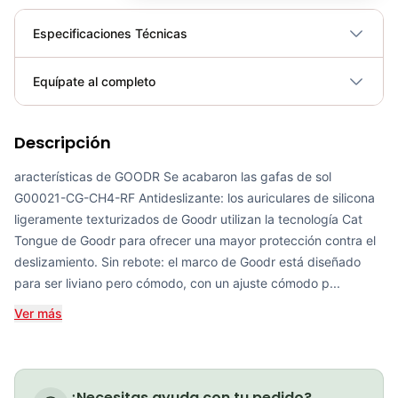
Especificaciones Técnicas
Plegable
No
Equípate al completo
Requiere electricidad
No
Descripción
Gafas de sol GOODR Iced by Yetis en color blanco con lentes azules (R3-73WR-B3AH)
COP 170,000.00
aracterísticas de GOODR Se acabaron las gafas de sol
G00021-CG-CH4-RF Antideslizante: los auriculares de silicona
ligeramente texturizados de Goodr utilizan la tecnología Cat
Tongue de Goodr para ofrecer una mayor protección contra el
deslizamiento. Sin rebote: el marco de Goodr está diseñado
Gafas Goodr G00195-OG-GB3-RF
para ser liviano pero cómodo, con un ajuste cómodo p...
COP 180,000.00
Ver más
Gafas de sol GOODR Flamingos on a Booze Cruise en color rosa con lentes verde azulado (8H-JUKR-CX9Z)
¿Necesitas ayuda con tu pedido?