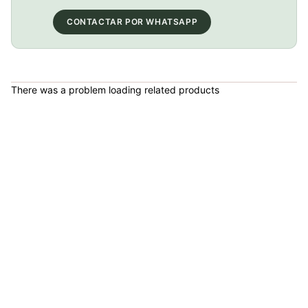
COP 13,000.00
CONTACTAR POR WHATSAPP
BICICLETA GW IMPULSO PUSHBIKE FIREFLY PLASTICO RIN12 roja
There was a problem loading related products
COP 149,900.00