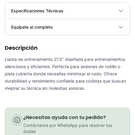
Especificaciones Técnicas
Plegable
No
Equípate al completo
Requiere electricidad
No
Descripción
Coraza Llanta Kestrel Chaoyang 27.5x2.0" Pistera Ciclismo Ruta/Urbano
COP 41,000.00
Llanta de entrenamiento 27.5" diseñada para entrenamientos
silenciosos y eficientes. Perfecta para sesiones de rodillo o
pista cubierta donde necesitas minimizar el ruido. Ofrece
durabilidad y rendimiento confiable para ciclistas que buscan
PATIN LINEA GW BELLONI PLUS 075109
mejorar su técnica sin molestias sonoras.
COP 178,380.00
¿Necesitas ayuda con tu pedido?
Contáctanos por WhatsApp para resolver tus
GEL SIS ISOTONIC APPLE
dudas