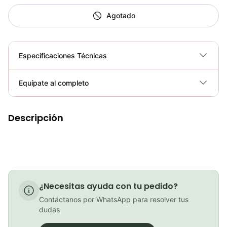
Agotado
Especificaciones Técnicas
Plegable
No
Equípate al completo
Requiere electricidad
No
Descripción
Luz Linterna Trasera para Bicicleta Gw Ciclismo Mtb Ruta 15 Lumens
COP 15,000.00
¿Necesitas ayuda con tu pedido?
luz linterna Trasera Para Bicicleta Gw Ebl Sensor Encendido Automatico
Contáctanos por WhatsApp para resolver tus
COP 36,900.00
dudas