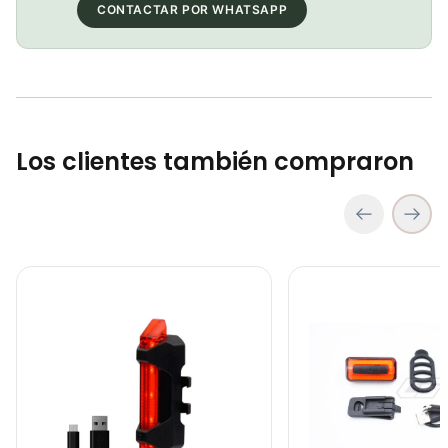
CONTACTAR POR WHATSAPP
Luz Linterna Delantera Para Bicicleta Casco Recargable Batería 300Lumens
COP 55,900.00
Los clientes también compraron
Luz Linterna gw trasera ebl-035rb 100L Biciclema Mtb Ruta
COP 34,000.00
Luz Linterna Trasera para Bicicleta Gw Ciclismo Mtb Ruta 15 Lum
luz linterna Trasera Par