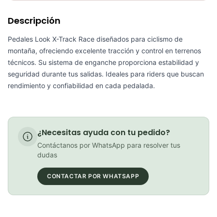
Requiere electricidad
No
Descripción
Pedales Look Bicicleta Ruta Classic 3 Chocles Calas Ruta
COP 267,000.00
Pedales Look X-Track Race diseñados para ciclismo de
montaña, ofreciendo excelente tracción y control en terrenos
técnicos. Su sistema de enganche proporciona estabilidad y
seguridad durante tus salidas. Ideales para riders que buscan
rendimiento y confiabilidad en cada pedalada.
Pedales Para Montaña Shimano Xtr Pd-M9100 Ciclismo Mtb Chocles Calas
COP 560,000.00
¿Necesitas ayuda con tu pedido?
Contáctanos por WhatsApp para resolver tus
Calas look keo grip 0º negras
dudas
COP 89,000.00
CONTACTAR POR WHATSAPP
Pedales Shimano Mtb Xt Pd-m8100 Deore Chocles Montaña