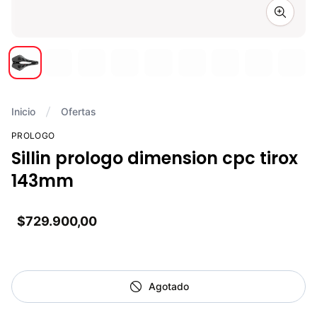
Zoom i
Inicio
Ofertas
PROLOGO
Sillin prologo dimension cpc tirox
143mm
$729.900,00
Agotado