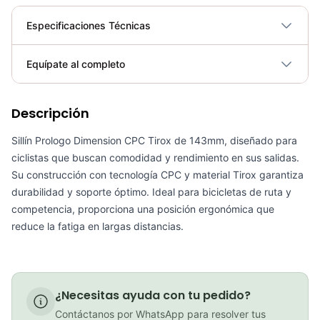
Especificaciones Técnicas
Plegable
No
Equípate al completo
Requiere electricidad
No
Descripción
Sillin Pro Galapago Turnix Negro 142mm Base Carbono Mtb
COP 270,700.00
Sillín Prologo Dimension CPC Tirox de 143mm, diseñado para
ciclistas que buscan comodidad y rendimiento en sus salidas.
Su construcción con tecnología CPC y material Tirox garantiza
durabilidad y soporte óptimo. Ideal para bicicletas de ruta y
PATIN LINEA GW BELLONI PLUS 075109
competencia, proporciona una posición ergonómica que
reduce la fatiga en largas distancias.
COP 178,380.00
¿Necesitas ayuda con tu pedido?
GEL SIS ISOTONIC APPLE
Contáctanos por WhatsApp para resolver tus