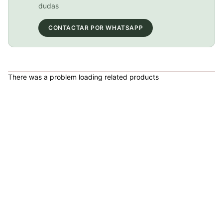
COP 13,000.00
dudas
CONTACTAR POR WHATSAPP
BICICLETA GW IMPULSO PUSHBIKE FIREFLY PLASTICO RIN12 roja
COP 149,900.00
There was a problem loading related products