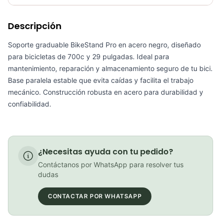
Requiere electricidad
No
Descripción
Sillin Pro Galapago Griffon Gel Bicicletas Acero 152mm
COP 330,500.00
Soporte graduable BikeStand Pro en acero negro, diseñado
para bicicletas de 700c y 29 pulgadas. Ideal para
mantenimiento, reparación y almacenamiento seguro de tu bici.
Base paralela estable que evita caídas y facilita el trabajo
mecánico. Construcción robusta en acero para durabilidad y
Bolso PortaHerramientas Gw Gipsy Negro Soporte
confiabilidad.
COP 23,900.00
¿Necesitas ayuda con tu pedido?
Paral Trasero Stl Para Bicicleta Rin 26" 27.5" 29" Aluminio Negro
Contáctanos por WhatsApp para resolver tus
COP 44,900.00
dudas
CONTACTAR POR WHATSAPP
PATIN LINEA GW BELLONI PLUS 075109