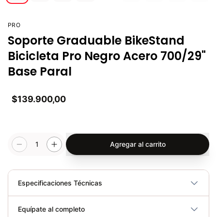
PRO
Soporte Graduable BikeStand
Bicicleta Pro Negro Acero 700/29"
Base Paral
$139.900,00
1
Agregar al carrito
Especificaciones Técnicas
Plegable
No
Equípate al completo