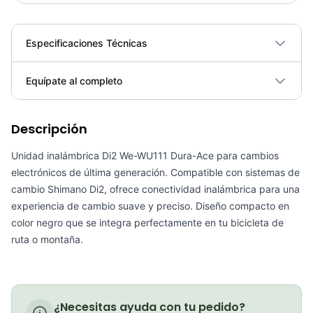
Especificaciones Técnicas
Plegable
No
Equípate al completo
Requiere electricidad
No
Descripción
Bateria Grupo Electronico Shimano DI2 Ultegra/Dura Ace BT-DN110-A
COP 699,000.00
Unidad inalámbrica Di2 We-WU111 Dura-Ace para cambios
electrónicos de última generación. Compatible con sistemas de
cambio Shimano Di2, ofrece conectividad inalámbrica para una
experiencia de cambio suave y preciso. Diseño compacto en
color negro que se integra perfectamente en tu bicicleta de
Cargador Bateria Di2 Sm-Bcr2/Btr2 Ciclismo
ruta o montaña.
COP 427,000.00
¿Necesitas ayuda con tu pedido?