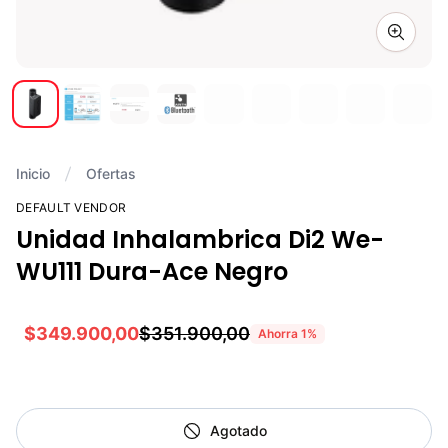
Zoom i
Inicio
Ofertas
DEFAULT VENDOR
Unidad Inhalambrica Di2 We-
WU111 Dura-Ace Negro
$349.900,00
$351.900,00
Ahorra
1
%
Agotado