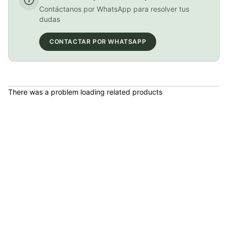
Grupo shimano Ultegra Di2 Freno Disco Hidraulico 11vel Ciclismo Ruta
Contáctanos por WhatsApp para resolver tus
COP 5,499,500.00
dudas
CONTACTAR POR WHATSAPP
Caja x10 Unidades Cable De Cambios Shimano Acero Ciclismo Mtb Ruta 1.2x2100 mm
COP 6,000.00
There was a problem loading related products