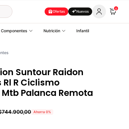
0
Ofertas
Nuevos
Componentes
Nutrición
Infantil
ntes
ion Suntour Raidon
s Rl R Ciclismo
a Mtb Palanca Remota
$744.900,00
Ahorra
0
%