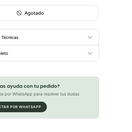
Agotado
s Técnicas
No
leto
ricidad
No
Ruedas Shimano Wh-Mt601 29 Tubeless Bicicleta Montaña Mtb 100x142mm
Elegir opciones
COP 711,000.00
as ayuda con tu pedido?
s por WhatsApp para resolver tus dudas
CTAR POR WHATSAPP
BICICLETA MARIN BOLINAS RIDGE 1 29
Elegir opciones
COP 2,390,000.00