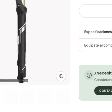
Especificacione
Plegable
Equípate al comp
Requiere elect
¿Necesit
Zoom image
Contáctano
CONTA