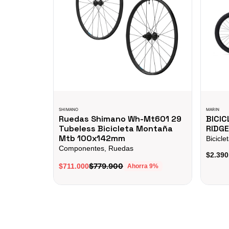
SHIMANO
MARIN
Ruedas Shimano Wh-Mt601 29
BICIC
Tubeless Bicicleta Montaña
RIDGE
Mtb 100x142mm
Bicicle
Componentes, Ruedas
$2.390
$779.900
$711.000
Ahorra
9
%