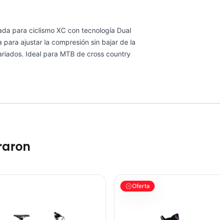
da para ciclismo XC con tecnología Dual
 para ajustar la compresión sin bajar de la
variados. Ideal para MTB de cross country
raron
Montaña Mtb 100x142mm
TA MARIN BOLINAS RIDGE 1 29
PATIN LINEA GW BELLONI PLUS
Oferta