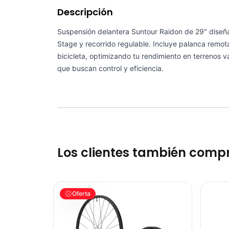
Descripción
Suspensión delantera Suntour Raidon de 29" diseña
Stage y recorrido regulable. Incluye palanca remota
bicicleta, optimizando tu rendimiento en terrenos 
que buscan control y eficiencia.
Los clientes también comp
Ruedas Shimano Wh-Mt601 29 Tubeless Bicicleta 
BICICLE
Oferta