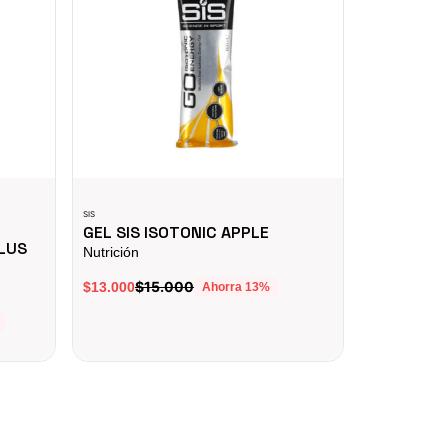
SIS
GW
GEL SIS ISOTONIC APPLE
BICICLET
PLUS
PUSHBIKE
Nutrición
RIN12 roja
$15.000
$13.000
Ahorra
13
%
Bicicletas, 
$
$149.900