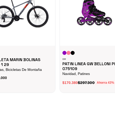
LETA MARIN BOLINAS
GW
PATIN LINEA GW BELLONI 
 1 29
075109
tas, Bicicletas De Montaña
Navidad, Patines
.000
$297.300
$170.380
Ahorra
43
%