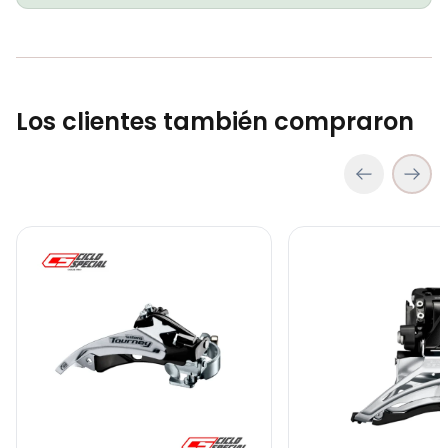
Pacha Shimano Tourney Tz-500 6vel 14-28 Rosca
COP 30,900.00
Los clientes también compraron
Rotor Shimano Tourney Tx 160mm Center lock Ciclismo Bicicleta Mtb
COP 23,900.00
Descarrilador Shimano Tourney Fd-Ty500-6 42T 3x6/7V Ciclismo B
Descarrilador Deore 2x