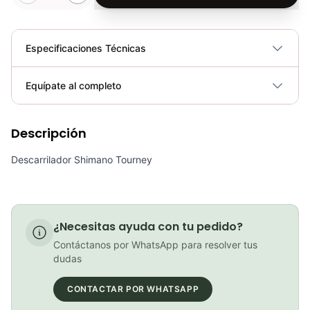
Especificaciones Técnicas
Plegable
No
Equípate al completo
Requiere electricidad
No
Descripción
Descarrilador Shimano Tourney Fd-Ty500-6 42T 3x6/7V Ciclismo Bicicleta
COP 27,000.00
Descarrilador Shimano Tourney
¿Necesitas ayuda con tu pedido?
Descarrilador Deore 2x10 Shimano Fd-m6025 34.9/31.8
Contáctanos por WhatsApp para resolver tus
COP 137,000.00
dudas
CONTACTAR POR WHATSAPP