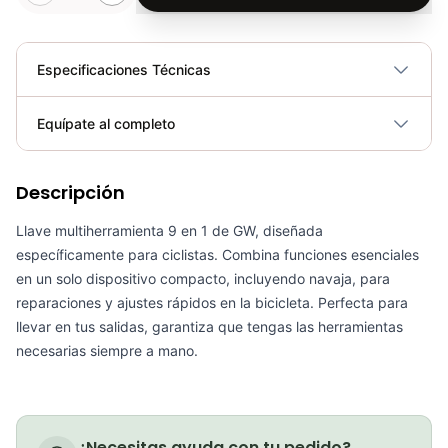
Especificaciones Técnicas
Plegable
No
Equípate al completo
Requiere electricidad
No
Descripción
Llave Torque MultiHerramientas Pro 6 Funciones Mtb Ruta Ciclismo
COP 225,900.00
Llave multiherramienta 9 en 1 de GW, diseñada
específicamente para ciclistas. Combina funciones esenciales
en un solo dispositivo compacto, incluyendo navaja, para
reparaciones y ajustes rápidos en la bicicleta. Perfecta para
llevar en tus salidas, garantiza que tengas las herramientas
Kit Herramientas Gw 7 Piezas Bicicletas Repuestos Mtb Ruta
necesarias siempre a mano.
COP 68,900.00
¿Necesitas ayuda con tu pedido?