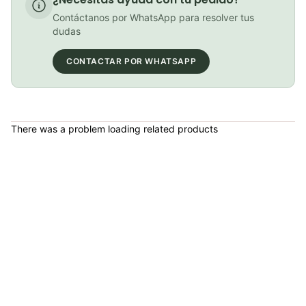
Bolso portaherramientas Gw Ciclismo d-bag 3
Contáctanos por WhatsApp para resolver tus
COP 25,000.00
dudas
CONTACTAR POR WHATSAPP
Luz Linterna Trasera para Bicicleta Gw Ciclismo Mtb Ruta 15 Lumens
COP 15,000.00
There was a problem loading related products