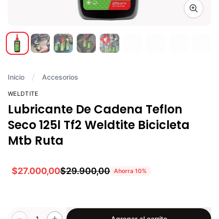
Zoom i
Inicio
Accesorios
WELDTITE
Lubricante De Cadena Teflon
Seco 125l Tf2 Weldtite Bicicleta
Mtb Ruta
$27.000,00
$29.900,00
Ahorra
10
%
1
Agregar al carrito