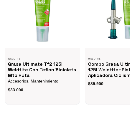
WELDTITE
WELDTITE
Grasa Ultimate Tf2 125l
Combo Grasa Ultim
Weldtite Con Teflon Bicicleta
125l Weldtite+Pist
Mtb Ruta
Aplicadora Ciclism
Accesorios, Mantenimiento
$89.900
$33.000