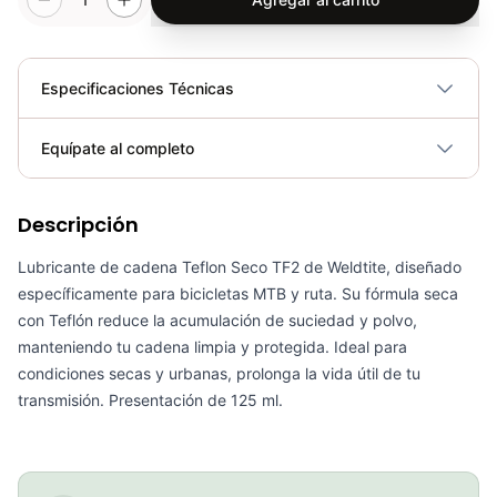
Especificaciones Técnicas
Plegable
No
Equípate al completo
Requiere electricidad
No
Descripción
Grasa Ultimate Tf2 125l Weldtite Con Teflon Bicicleta Mtb Ruta
COP 33,000.00
Lubricante de cadena Teflon Seco TF2 de Weldtite, diseñado
específicamente para bicicletas MTB y ruta. Su fórmula seca
con Teflón reduce la acumulación de suciedad y polvo,
manteniendo tu cadena limpia y protegida. Ideal para
condiciones secas y urbanas, prolonga la vida útil de tu
Combo Grasa Ultimate Tf2 125l Weldtite+Pistola Aplicadora Ciclismo
transmisión. Presentación de 125 ml.
COP 89,900.00