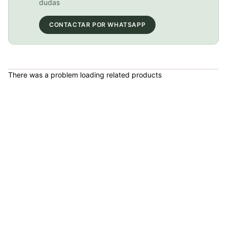
dudas
CONTACTAR POR WHATSAPP
PATIN LINEA GW BELLONI PLUS 075109
COP 178,380.00
There was a problem loading related products