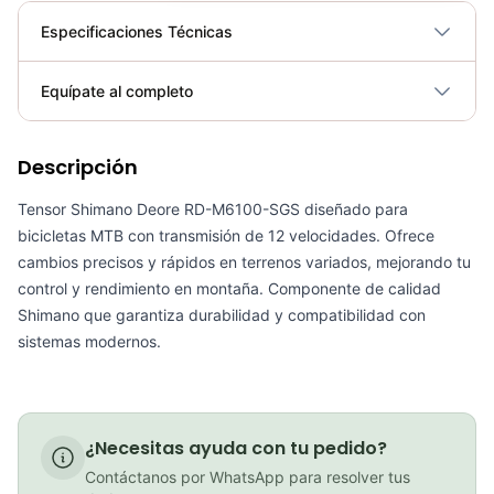
Especificaciones Técnicas
Plegable
No
Equípate al completo
Requiere electricidad
No
Descripción
Tensor Shimano Altus RD-M370 8/9Vel SGS Bicicleta Mtb
COP 85,000.00
Tensor Shimano Deore RD-M6100-SGS diseñado para
bicicletas MTB con transmisión de 12 velocidades. Ofrece
cambios precisos y rápidos en terrenos variados, mejorando tu
control y rendimiento en montaña. Componente de calidad
Shimano que garantiza durabilidad y compatibilidad con
Tensor Shimano Altus RD-M310 7/8Vel Bicicleta Mtb
sistemas modernos.
COP 75,900.00
¿Necesitas ayuda con tu pedido?
Pacha Cassette Shimano Deore M6100 12vel 10-51 Micro Spline
Contáctanos por WhatsApp para resolver tus
COP 410,000.00