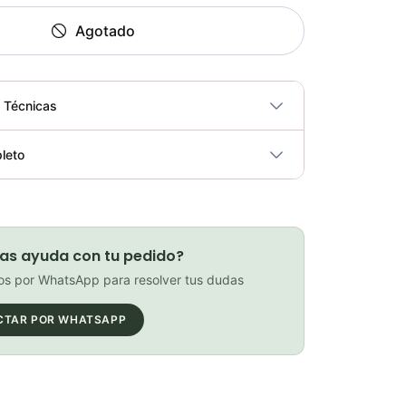
Agotado
s Técnicas
No
leto
ricidad
No
Gafas de sol GOODR negras para correr (G00021-CG-CH4-RF)
Elegir opciones
COP 180,000.00
as ayuda con tu pedido?
s por WhatsApp para resolver tus dudas
CTAR POR WHATSAPP
Gafas de sol deportivas de visión nocturna
Elegir opciones
COP 299,000.00