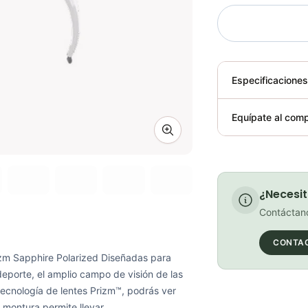
Especificacione
Plegable
Equípate al comp
Zoom image
Requiere elect
¿Necesit
Contáctano
CONTA
zm Sapphire Polarized Diseñadas para
 deporte, el amplio campo de visión de las
 tecnología de lentes Prizm™, podrás ver
a montura permite llevar...