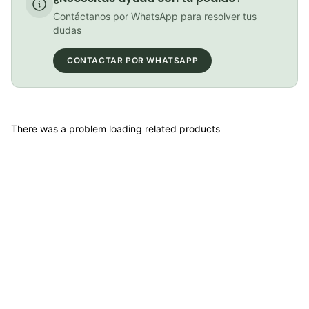
COP 99,000.00
Contáctanos por WhatsApp para resolver tus
dudas
CONTACTAR POR WHATSAPP
Medias Ciclismo GW Reflectivas Blanco
COP 15,000.00
There was a problem loading related products