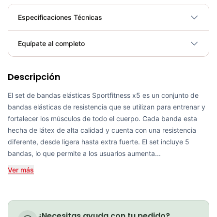
Especificaciones Técnicas
Plegable
No
Equípate al completo
Requiere electricidad
No
Descripción
Rueda Para Abdominales – Sport fitness 71469
COP 31,850.00
El set de bandas elásticas Sportfitness x5 es un conjunto de
bandas elásticas de resistencia que se utilizan para entrenar y
fortalecer los músculos de todo el cuerpo. Cada banda esta
hecha de látex de alta calidad y cuenta con una resistencia
diferente, desde ligera hasta extra fuerte. El set incluye 5
Pesas Tobilleras – Sport Fitness 71758
bandas, lo que permite a los usuarios aumenta...
COP 84,700.00
Ver más
Compressport Medias de Compresión - Aero - negro/rojo
¿Necesitas ayuda con tu pedido?